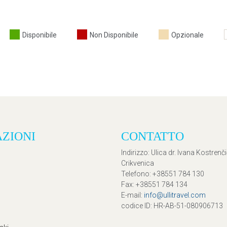
Disponibile
Non Disponibile
Opzionale
AZIONI
CONTATTO
Indirizzo
: Ulica dr. Ivana Kostrenč
Crikvenica
Telefono
: +38551 784 130
Fax
: +38551 784 134
E-mail
:
info@ullitravel.com
codice ID
: HR-AB-51-080906713