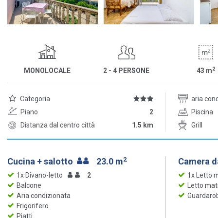
2
MONOLOCALE
2 - 4 PERSONE
43
m
Categoria
aria con
Piano
2
Piscina
Distanza dal centro città
1.5 km
Grill
2
Cucina + salotto
23.0 m
Camera da
1x Divano-letto
2
1x Letto 
Balcone
Letto mat
Aria condizionata
Guardaro
Frigorifero
Piatti