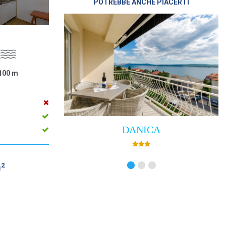
POTREBBE ANCHE PIACERTI
100
m
DANICA
2
m