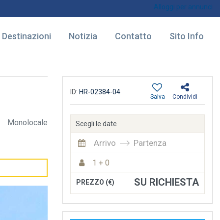
Alloggi per annunci
Destinazioni
Notizia
Contatto
Sito Info
ID:
HR-02384-04
Salva
Condividi
Monolocale
Scegli le date
Arrivo
Partenza
1 + 0
SU RICHIESTA
PREZZO (€)