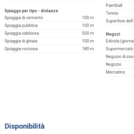
Paintball
Spiagge per tipo - distanze
Tennis
Spiaggia di cemento
100 m
Superficie dell
Spiaggia pubblica
100 m
Spiaggia sabbiosa
500 m
Negozi
Spiaggia di ghiaia
100 m
Edicola (giornal
Spiaggia rocciosa
180 m
Supermercato
Negozio di sou
Negozio
Mercatino
Disponibilità