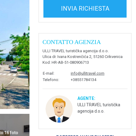
INVIA RICHIESTA
CONTATTO AGENZIA
ULLI TRAVEL turistička agencija d.o.o.
Ulica dr. Ivana Kostrenčića 2, 51260 Crikvenica
Kod
: HR-AB-51-080906713
E-mail
:
info@ullitravel.com
Telefono
:
+38551784134
AGENTE:
ULLI TRAVEL turistička
agencija d.o.o.
to 16 foto