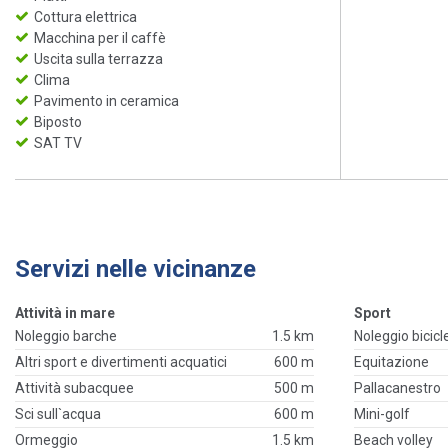
Cottura elettrica
Macchina per il caffè
Uscita sulla terrazza
Clima
Pavimento in ceramica
Biposto
SAT TV
Servizi nelle vicinanze
Attività in mare
Sport
Noleggio barche
1.5 km
Noleggio bicicl
Altri sport e divertimenti acquatici
600 m
Equitazione
Attività subacquee
500 m
Pallacanestro
Sci sull`acqua
600 m
Mini-golf
Ormeggio
1.5 km
Beach volley