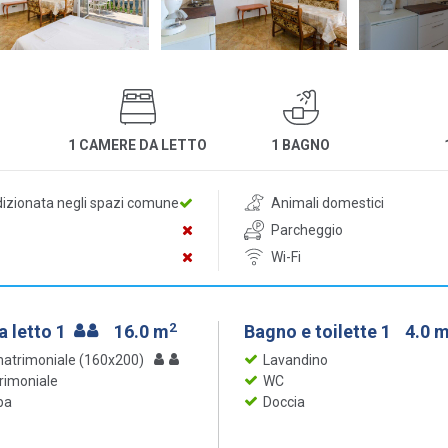
1 CAMERE DA LETTO
1 BAGNO
dizionata negli spazi comune
Animali domestici
Parcheggio
Wi-Fi
2
 letto 1
16.0 m
Bagno e toilette 1
4.0 
matrimoniale (160x200)
Lavandino
rimoniale
WC
ba
Doccia