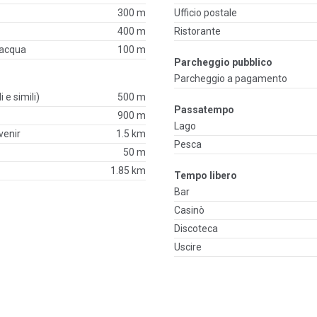
300 m
Ufficio postale
400 m
Ristorante
'acqua
100 m
Parcheggio pubblico
Parcheggio a pagamento
i e simili)
500 m
Passatempo
900 m
Lago
venir
1.5 km
Pesca
50 m
1.85 km
Tempo libero
Bar
Casinò
Discoteca
Uscire