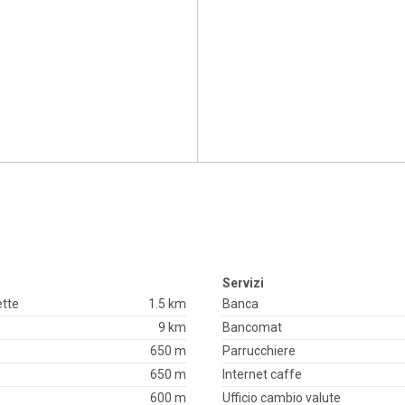
Servizi
ette
1.5 km
Banca
9 km
Bancomat
650 m
Parrucchiere
650 m
Internet caffe
600 m
Ufficio cambio valute