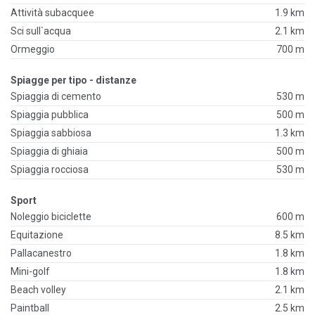
Attività subacquee
1.9 km
Sci sull`acqua
2.1 km
Ormeggio
700 m
Spiagge per tipo - distanze
Spiaggia di cemento
530 m
Spiaggia pubblica
500 m
Spiaggia sabbiosa
1.3 km
Spiaggia di ghiaia
500 m
Spiaggia rocciosa
530 m
Sport
Noleggio biciclette
600 m
Equitazione
8.5 km
Pallacanestro
1.8 km
Mini-golf
1.8 km
Beach volley
2.1 km
Paintball
2.5 km