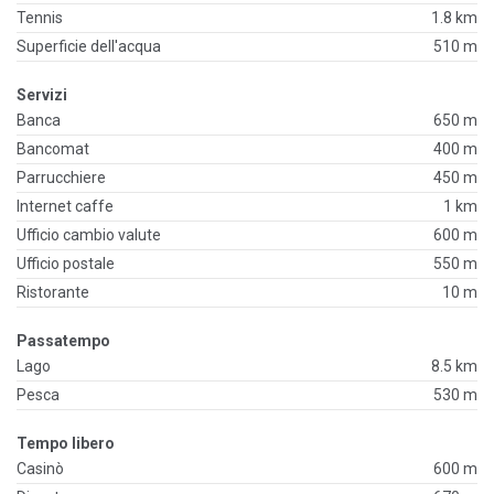
Tennis
1.8 km
Superficie dell'acqua
510 m
Servizi
Banca
650 m
Bancomat
400 m
Parrucchiere
450 m
Internet caffe
1 km
Ufficio cambio valute
600 m
Ufficio postale
550 m
Ristorante
10 m
Passatempo
Lago
8.5 km
Pesca
530 m
Tempo libero
Casinò
600 m