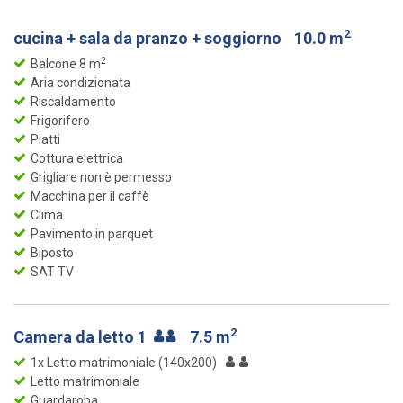
2
cucina + sala da pranzo + soggiorno
10.0 m
2
Balcone 8 m
Aria condizionata
Riscaldamento
Frigorifero
Piatti
Cottura elettrica
Grigliare non è permesso
Macchina per il caffè
Clima
Pavimento in parquet
Biposto
SAT TV
2
Camera da letto 1
7.5 m
1x Letto matrimoniale (140x200)
Letto matrimoniale
Guardaroba