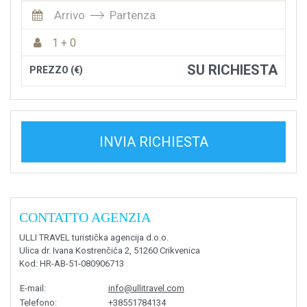
Arrivo
Partenza
1 + 0
SU RICHIESTA
PREZZO (€)
INVIA RICHIESTA
CONTATTO AGENZIA
ULLI TRAVEL turistička agencija d.o.o.
Ulica dr. Ivana Kostrenčića 2, 51260 Crikvenica
Kod
: HR-AB-51-080906713
E-mail
:
info@ullitravel.com
Telefono
:
+38551784134