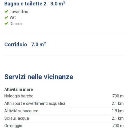
2
Bagno e toilette 2
3.0 m
Lavandino
WC
Doccia
2
Corridoio
7.0 m
Servizi nelle vicinanze
Attività in mare
Noleggio barche
700 m
Altri sport e divertimenti acquatici
2.1 km
Attività subacquee
1.9 km
Sci sull`acqua
2.1 km
Ormeggio
700 m