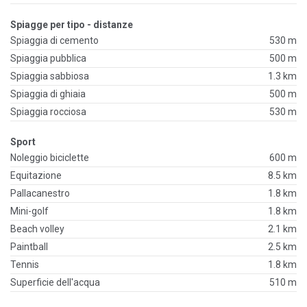
Spiagge per tipo - distanze
Spiaggia di cemento
530 m
Spiaggia pubblica
500 m
Spiaggia sabbiosa
1.3 km
Spiaggia di ghiaia
500 m
Spiaggia rocciosa
530 m
Sport
Noleggio biciclette
600 m
Equitazione
8.5 km
Pallacanestro
1.8 km
Mini-golf
1.8 km
Beach volley
2.1 km
Paintball
2.5 km
Tennis
1.8 km
Superficie dell'acqua
510 m