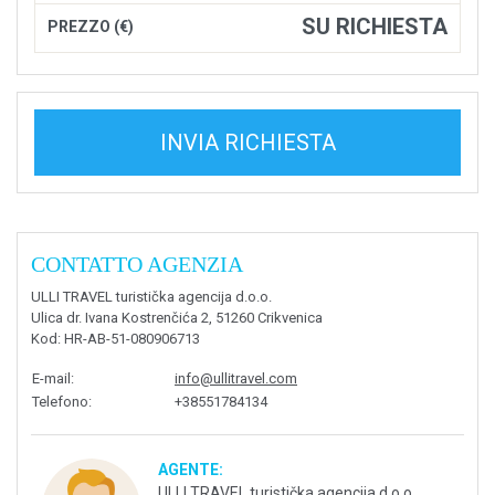
SU RICHIESTA
PREZZO (€)
INVIA RICHIESTA
CONTATTO AGENZIA
ULLI TRAVEL turistička agencija d.o.o.
Ulica dr. Ivana Kostrenčića 2, 51260 Crikvenica
Kod
: HR-AB-51-080906713
E-mail
:
info@ullitravel.com
Telefono
:
+38551784134
AGENTE:
ULLI TRAVEL turistička agencija d.o.o.