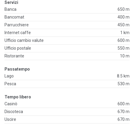
Servizi
Banca
650 m
Bancomat
400 m
Parrucchiere
450 m
Internet caffe
1 km
Ufficio cambio valute
600 m
Ufficio postale
550 m
Ristorante
10 m
Passatempo
Lago
8.5 km
Pesca
530 m
Tempo libero
Casinò
600 m
Discoteca
670 m
Uscire
670 m