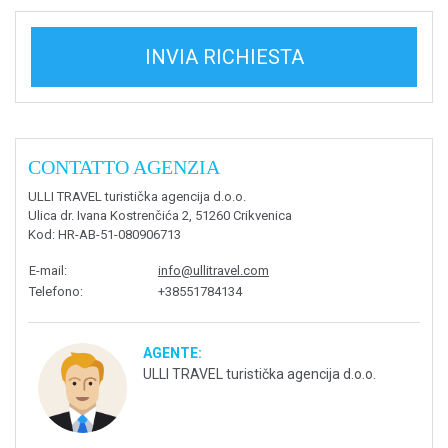
INVIA RICHIESTA
CONTATTO AGENZIA
ULLI TRAVEL turistička agencija d.o.o.
Ulica dr. Ivana Kostrenčića 2, 51260 Crikvenica
Kod
: HR-AB-51-080906713
E-mail
:
info@ullitravel.com
Telefono
:
+38551784134
AGENTE:
ULLI TRAVEL turistička agencija d.o.o.