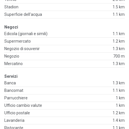
Stadion
1.5 km
Superficie dell'acqua
1.1 km
Negozi
Edicola (giornali e simili)
1.1 km
Supermercato
1.2 km
Negozio di souvenir
1.3 km
Negozio
700 m
Mercatino
1.3 km
Servizi
Banca
1.3 km
Bancomat
1.1 km
Parrucchiere
1 km
Ufficio cambio valute
1 km
Ufficio postale
1.2 km
Lavanderia
1.4 km
Ristorante
1.1 km