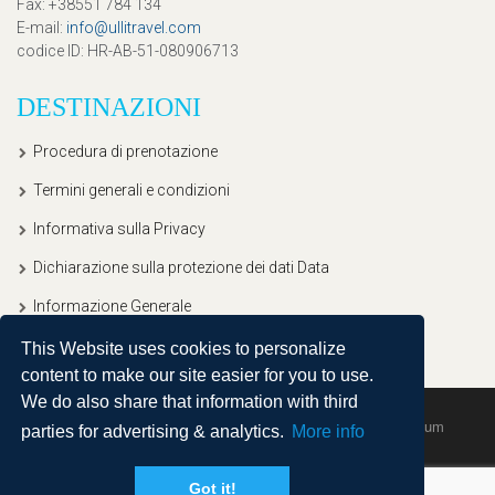
Fax
: +38551 784 134
E-mail
:
info@ullitravel.com
codice ID
: HR-AB-51-080906713
DESTINAZIONI
Procedura di prenotazione
Termini generali e condizioni
Informativa sulla Privacy
Dichiarazione sulla protezione dei dati Data
Informazione Generale
This Website uses cookies to personalize
content to make our site easier for you to use.
We do also share that information with third
Copyright © 2020, Ullitravel |
Sitemap
| Powered by
Agendum
parties for advertising & analytics.
More info
Got it!