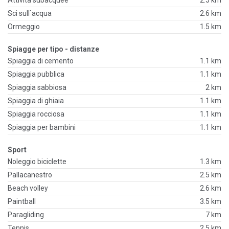
Attività subacquee
2.5 km
Sci sull`acqua
2.6 km
Ormeggio
1.5 km
Spiagge per tipo - distanze
Spiaggia di cemento
1.1 km
Spiaggia pubblica
1.1 km
Spiaggia sabbiosa
2 km
Spiaggia di ghiaia
1.1 km
Spiaggia rocciosa
1.1 km
Spiaggia per bambini
1.1 km
Sport
Noleggio biciclette
1.3 km
Pallacanestro
2.5 km
Beach volley
2.6 km
Paintball
3.5 km
Paragliding
7 km
Tennis
2.5 km