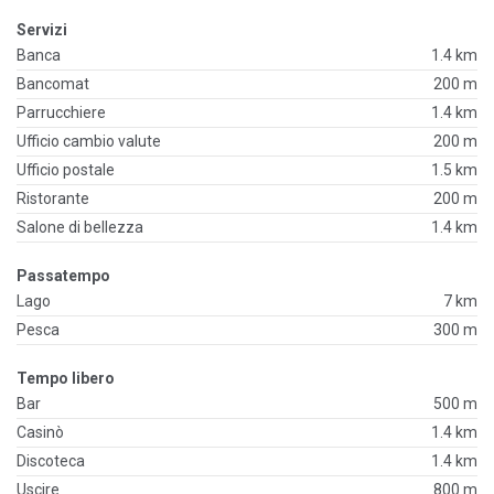
Servizi
Banca
1.4 km
Bancomat
200 m
Parrucchiere
1.4 km
Ufficio cambio valute
200 m
Ufficio postale
1.5 km
Ristorante
200 m
Salone di bellezza
1.4 km
Passatempo
Lago
7 km
Pesca
300 m
Tempo libero
Bar
500 m
Casinò
1.4 km
Discoteca
1.4 km
Uscire
800 m