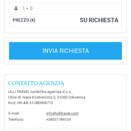
1 + 0
SU RICHIESTA
PREZZO (€)
INVIA RICHIESTA
CONTATTO AGENZIA
ULLI TRAVEL turistička agencija d.o.o.
Ulica dr. Ivana Kostrenčića 2, 51260 Crikvenica
Kod
: HR-AB-51-080906713
E-mail
:
info@ullitravel.com
Telefono
:
+38551784134