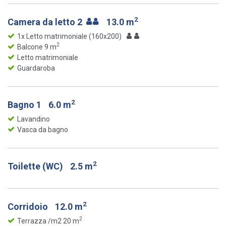
2
Camera da letto 2
13.0 m
1x Letto matrimoniale (160x200)
2
Balcone 9 m
Letto matrimoniale
Guardaroba
2
Bagno 1
6.0 m
Lavandino
Vasca da bagno
2
Toilette (WC)
2.5 m
2
Corridoio
12.0 m
2
Terrazza /m2 20 m