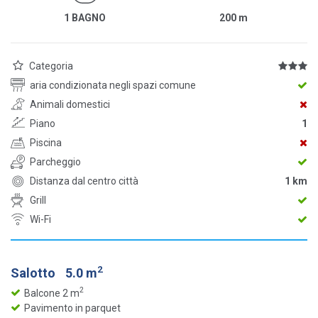
1 BAGNO
200
m
Categoria
aria condizionata negli spazi comune
Animali domestici
Piano
1
Piscina
Parcheggio
Distanza dal centro città
1 km
Grill
Wi-Fi
2
Salotto
5.0 m
2
Balcone 2 m
Pavimento in parquet