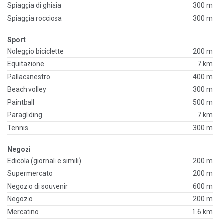
Spiaggia di ghiaia
300 m
Spiaggia rocciosa
300 m
Sport
Noleggio biciclette
200 m
Equitazione
7 km
Pallacanestro
400 m
Beach volley
300 m
Paintball
500 m
Paragliding
7 km
Tennis
300 m
Negozi
Edicola (giornali e simili)
200 m
Supermercato
200 m
Negozio di souvenir
600 m
Negozio
200 m
Mercatino
1.6 km