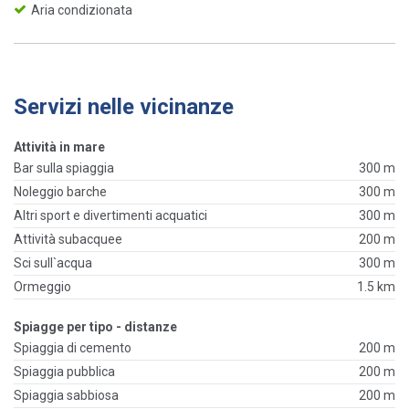
Aria condizionata
Servizi nelle vicinanze
Attività in mare
Bar sulla spiaggia
300 m
Noleggio barche
300 m
Altri sport e divertimenti acquatici
300 m
Attività subacquee
200 m
Sci sull`acqua
300 m
Ormeggio
1.5 km
Spiagge per tipo - distanze
Spiaggia di cemento
200 m
Spiaggia pubblica
200 m
Spiaggia sabbiosa
200 m