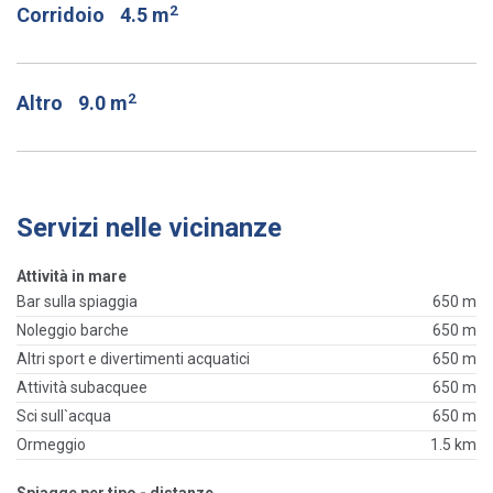
2
Corridoio
4.5 m
2
Altro
9.0 m
Servizi nelle vicinanze
Attività in mare
Bar sulla spiaggia
650 m
Noleggio barche
650 m
Altri sport e divertimenti acquatici
650 m
Attività subacquee
650 m
Sci sull`acqua
650 m
Ormeggio
1.5 km