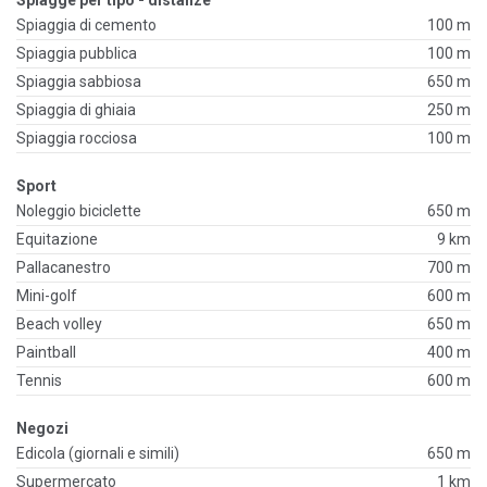
Spiagge per tipo - distanze
Spiaggia di cemento
100 m
Spiaggia pubblica
100 m
Spiaggia sabbiosa
650 m
Spiaggia di ghiaia
250 m
Spiaggia rocciosa
100 m
Sport
Noleggio biciclette
650 m
Equitazione
9 km
Pallacanestro
700 m
Mini-golf
600 m
Beach volley
650 m
Paintball
400 m
Tennis
600 m
Negozi
Edicola (giornali e simili)
650 m
Supermercato
1 km