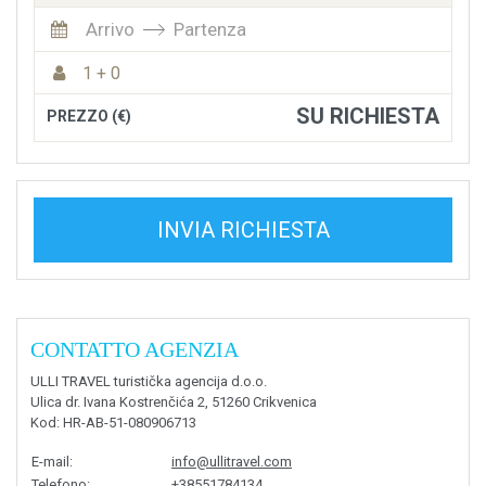
Arrivo
Partenza
1 + 0
SU RICHIESTA
PREZZO (€)
INVIA RICHIESTA
CONTATTO AGENZIA
ULLI TRAVEL turistička agencija d.o.o.
Ulica dr. Ivana Kostrenčića 2, 51260 Crikvenica
Kod
: HR-AB-51-080906713
E-mail
:
info@ullitravel.com
Telefono
:
+38551784134