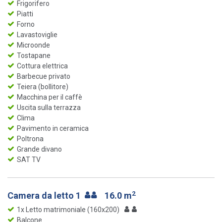
Frigorifero
Piatti
Forno
Lavastoviglie
Microonde
Tostapane
Cottura elettrica
Barbecue privato
Teiera (bollitore)
Macchina per il caffè
Uscita sulla terrazza
Clima
Pavimento in ceramica
Poltrona
Grande divano
SAT TV
2
Camera da letto 1
16.0 m
1x Letto matrimoniale (160x200)
Balcone