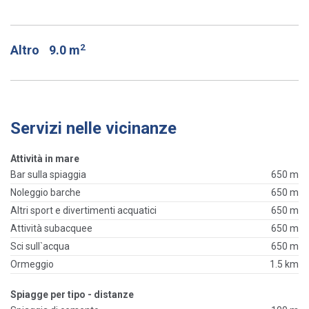
2
Altro
9.0 m
Servizi nelle vicinanze
Attività in mare
Bar sulla spiaggia
650 m
Noleggio barche
650 m
Altri sport e divertimenti acquatici
650 m
Attività subacquee
650 m
Sci sull`acqua
650 m
Ormeggio
1.5 km
Spiagge per tipo - distanze