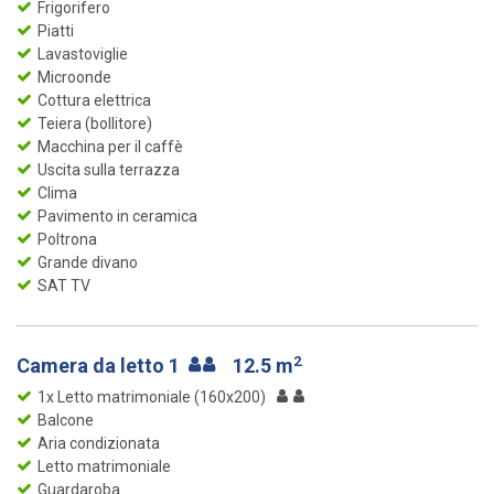
Frigorifero
Piatti
Lavastoviglie
Microonde
Cottura elettrica
Teiera (bollitore)
Macchina per il caffè
Uscita sulla terrazza
Clima
Pavimento in ceramica
Poltrona
Grande divano
SAT TV
2
Camera da letto 1
12.5 m
1x Letto matrimoniale (160x200)
Balcone
Aria condizionata
Letto matrimoniale
Guardaroba