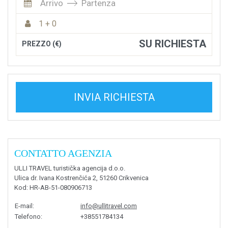
Arrivo
Partenza
1 + 0
SU RICHIESTA
PREZZO (€)
INVIA RICHIESTA
CONTATTO AGENZIA
ULLI TRAVEL turistička agencija d.o.o.
Ulica dr. Ivana Kostrenčića 2, 51260 Crikvenica
Kod
: HR-AB-51-080906713
E-mail
:
info@ullitravel.com
Telefono
:
+38551784134