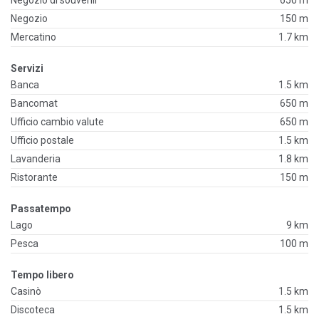
Negozio di souvenir
650 m
Negozio
150 m
Mercatino
1.7 km
Servizi
Banca
1.5 km
Bancomat
650 m
Ufficio cambio valute
650 m
Ufficio postale
1.5 km
Lavanderia
1.8 km
Ristorante
150 m
Passatempo
Lago
9 km
Pesca
100 m
Tempo libero
Casinò
1.5 km
Discoteca
1.5 km