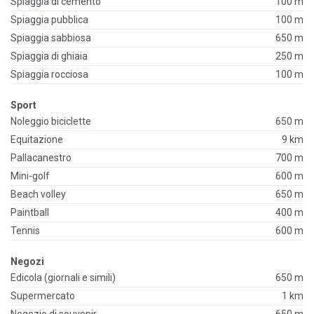
Spiaggia di cemento
100 m
Spiaggia pubblica
100 m
Spiaggia sabbiosa
650 m
Spiaggia di ghiaia
250 m
Spiaggia rocciosa
100 m
Sport
Noleggio biciclette
650 m
Equitazione
9 km
Pallacanestro
700 m
Mini-golf
600 m
Beach volley
650 m
Paintball
400 m
Tennis
600 m
Negozi
Edicola (giornali e simili)
650 m
Supermercato
1 km