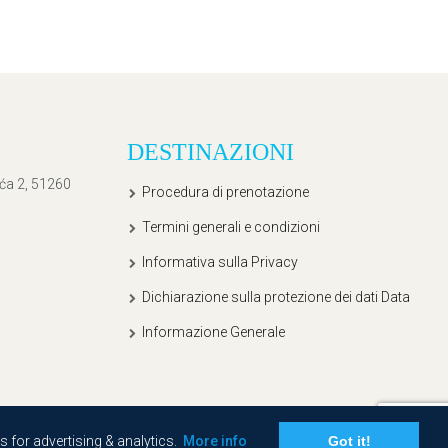
DESTINAZIONI
ića 2, 51260
Procedura di prenotazione
Termini generali e condizioni
Informativa sulla Privacy
Dichiarazione sulla protezione dei dati Data
Informazione Generale
s for advertising & analytics.
More info
Got it!