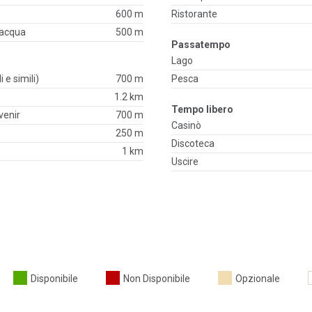
600 m
Ristorante
'acqua
500 m
Passatempo
Lago
i e simili)
700 m
Pesca
1.2 km
Tempo libero
venir
700 m
Casinò
250 m
Discoteca
1 km
Uscire
Disponibile
Non Disponibile
Opzionale