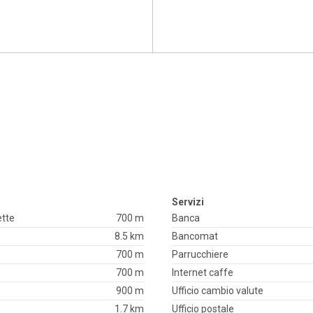
Servizi
ette
700 m
Banca
8.5 km
Bancomat
700 m
Parrucchiere
700 m
Internet caffe
900 m
Ufficio cambio valute
1.7 km
Ufficio postale