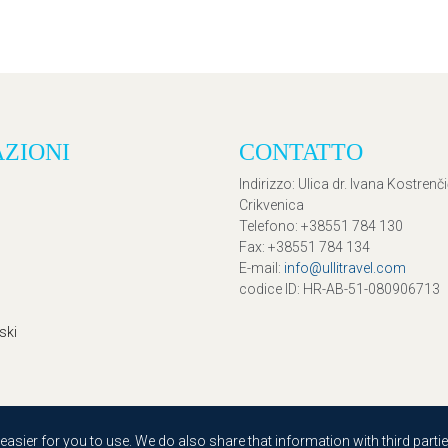
AZIONI
CONTATTO
Indirizzo
: Ulica dr. Ivana Kostrenč
Crikvenica
Telefono
: +38551 784 130
Fax
: +38551 784 134
E-mail
:
info@ullitravel.com
codice ID
: HR-AB-51-080906713
ski
sier for you to use. We do also share that information with third partie