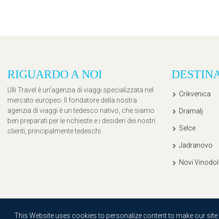
RIGUARDO A NOI
DESTIN
Ulli Travel è un'agenzia di viaggi specializzata nel
Crikvenica
mercato europeo. Il fondatore della nostra
agenzia di viaggi è un tedesco nativo, che siamo
Dramalj
ben preparati per le richieste e i desideri dei nostri
Selce
clienti, principalmente tedeschi.
Jadranovo
Novi Vinodol
Copyright © 2020, Ullitravel |
Sitemap
| Powered by
Agendum
This Website uses cookies to personalize content to make our site ea