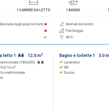
1 CAMERE DA LETTO
1 BAGNO
dizionata negli spazi comune
Animali domestici
Parcheggio
Wi-Fi
2
 letto 1
12.0 m
Bagno e toilette 1
3.0 
matrimoniale (180x200)
Lavandino
2
 /m2 16 m
WC
tto matrimoniale
Doccia
ba