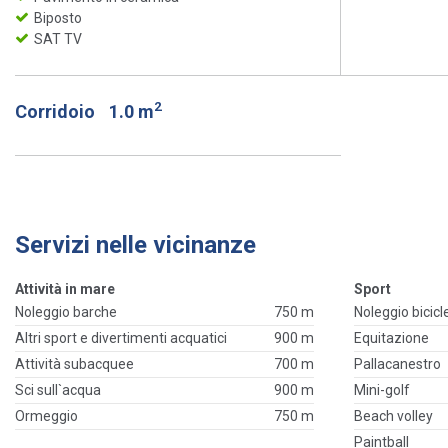
Biposto
SAT TV
2
Corridoio
1.0 m
Servizi nelle vicinanze
Attività in mare
Sport
Noleggio barche
750 m
Noleggio bicicl
Altri sport e divertimenti acquatici
900 m
Equitazione
Attività subacquee
700 m
Pallacanestro
Sci sull`acqua
900 m
Mini-golf
Ormeggio
750 m
Beach volley
Paintball