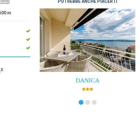
POTREBBE ANCHE PIACERTI
500
m
2
m
DANICA