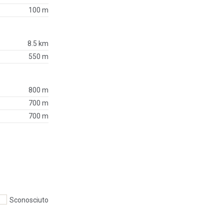
100 m
8.5 km
550 m
800 m
700 m
700 m
Sconosciuto