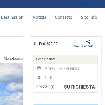
Alloggi per annunci
Destinazioni
Notizia
Contatto
Sito Info
ID:
HR-01829-02
Salva
Condividi
Monolocale
Scegli le date
Arrivo
Partenza
1 + 0
SU RICHIESTA
PREZZO (€)