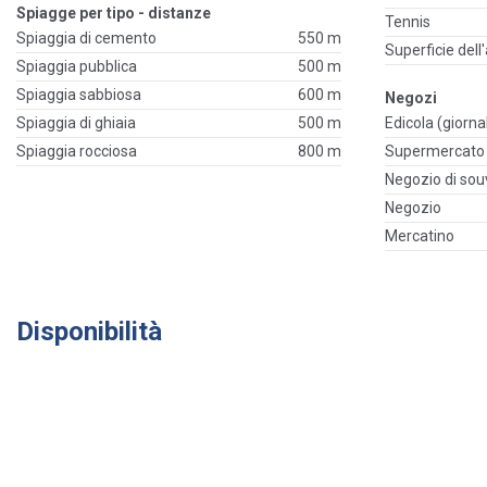
Spiagge per tipo - distanze
Tennis
Spiaggia di cemento
550 m
Superficie dell
Spiaggia pubblica
500 m
Spiaggia sabbiosa
600 m
Negozi
Spiaggia di ghiaia
500 m
Edicola (giornal
Spiaggia rocciosa
800 m
Supermercato
Negozio di sou
Negozio
Mercatino
Disponibilità