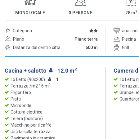
2
MONOLOCALE
3 PERSONE
28
m
Categoria
aria con
Piano
Piano terra
Piscina
Distanza dal centro città
600 m
Grill
2
Cucina + salotto
12.0 m
Camera da
1x Letto (90x200)
1
1x Letto 
2
Terrazza /m2 16 m
Terrazza
Frigorifero
Grande le
Piatti
Guardaro
Microonde
Cottura elettrica
Teiera (bollitore)
Macchina per il caffè
Uscita sulla terrazza
Pavimento in ceramica