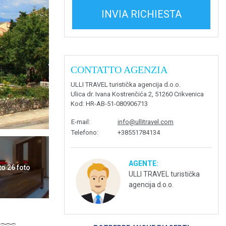
INVIA RICHIESTA
CONTATTO AGENZIA
ULLI TRAVEL turistička agencija d.o.o.
Ulica dr. Ivana Kostrenčića 2, 51260 Crikvenica
Kod
: HR-AB-51-080906713
E-mail
:
info@ullitravel.com
Telefono
:
+38551784134
AGENTE:
to 26 foto
ULLI TRAVEL turistička
agencija d.o.o.