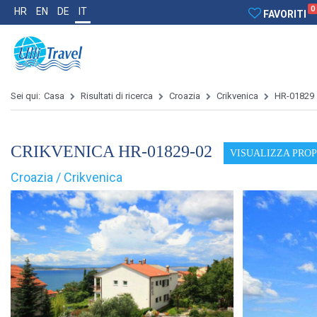
0
HR
EN
DE
IT
FAVORITI
Sei qui:
Casa
Risultati di ricerca
Croazia
Crikvenica
HR-01829
CRIKVENICA HR-01829-02
VISUALIZZA PRO
Croazia / Crikvenica