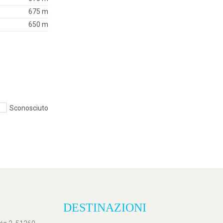
675 m
650 m
Sconosciuto
DESTINAZIONI