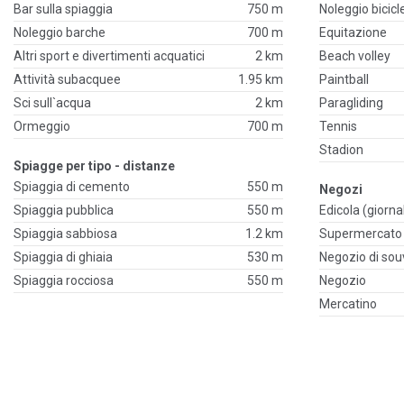
Bar sulla spiaggia
750 m
Noleggio bicicl
Noleggio barche
700 m
Equitazione
Altri sport e divertimenti acquatici
2 km
Beach volley
Attività subacquee
1.95 km
Paintball
Sci sull`acqua
2 km
Paragliding
Ormeggio
700 m
Tennis
Stadion
Spiagge per tipo - distanze
Spiaggia di cemento
550 m
Negozi
Spiaggia pubblica
550 m
Edicola (giornal
Spiaggia sabbiosa
1.2 km
Supermercato
Spiaggia di ghiaia
530 m
Negozio di sou
Spiaggia rocciosa
550 m
Negozio
Mercatino