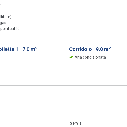
e
llitore)
 gas
er il caffè
2
2
oilette 1
7.0 m
Corridoio
9.0 m
o
Aria condizionata
Servizi