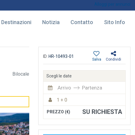
Alloggi per annunci
Destinazioni
Notizia
Contatto
Sito Info
ID:
HR-10493-01
Salva
Condividi
Bilocale
Scegli le date
Arrivo
Partenza
1 + 0
SU RICHIESTA
PREZZO (€)