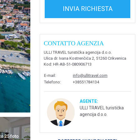
INVIA RICHIESTA
CONTATTO AGENZIA
ULLI TRAVEL turistička agencija d.o.o.
Ulica dr. Ivana Kostrenčića 2, 51260 Crikvenica
Kod
: HR-AB-51-080906713
E-mail
:
info@ullitravel.com
Telefono
:
+38551784134
AGENTE:
ULLI TRAVEL turistička
agencija d.o.o.
to 25 foto