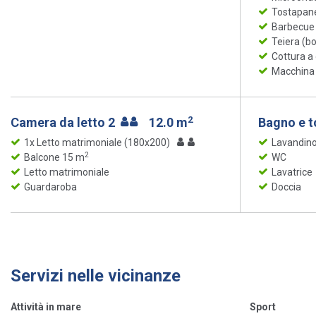
Tostapan
Barbecue
Teiera (bo
Cottura a
Macchina p
2
Camera da letto 2
12.0 m
Bagno e t
1x Letto matrimoniale (180x200)
Lavandin
2
Balcone 15 m
WC
Letto matrimoniale
Lavatrice
Guardaroba
Doccia
Servizi nelle vicinanze
Attività in mare
Sport