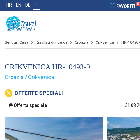
0
HR
EN
DE
IT
FAVORITI
Sei qui:
Casa
Risultati di ricerca
Croazia
Crikvenica
HR-10493
CRIKVENICA HR-10493-01
Croazia / Crikvenica
OFFERTE SPECIALI
Offerta speciale
31.08.2