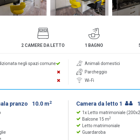
2 CAMERE DA LETTO
1 BAGNO
dizionata negli spazi comune
Animali domestici
Parcheggio
Wi-Fi
2
sala pranzo
10.0 m
Camera da letto 1
o
1x Letto matrimoniale (200x
2
Balcone 15 m
Letto matrimoniale
glie
Guardaroba
e