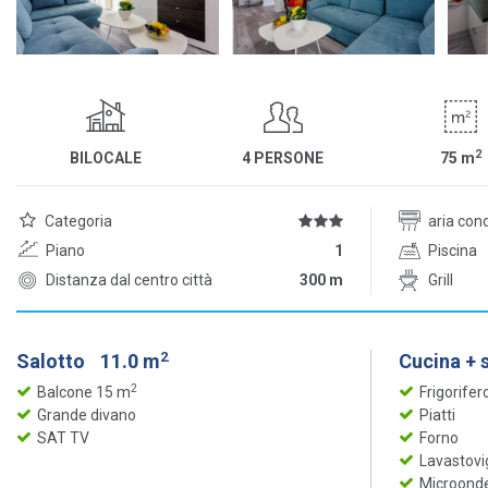
2
BILOCALE
4 PERSONE
75
m
Categoria
aria con
Piano
1
Piscina
Distanza dal centro città
300 m
Grill
2
Salotto
11.0 m
Cucina + 
2
Balcone 15 m
Frigorifer
Grande divano
Piatti
SAT TV
Forno
Lavastovi
Microond