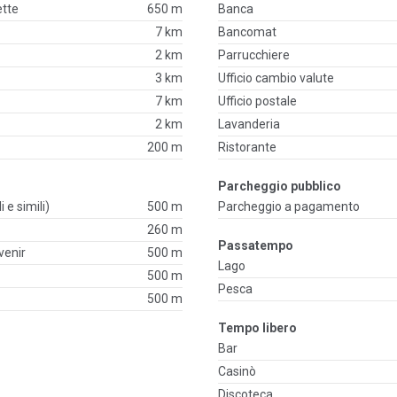
ette
650 m
Banca
7 km
Bancomat
2 km
Parrucchiere
3 km
Ufficio cambio valute
7 km
Ufficio postale
2 km
Lavanderia
200 m
Ristorante
Parcheggio pubblico
i e simili)
500 m
Parcheggio a pagamento
260 m
Passatempo
venir
500 m
Lago
500 m
Pesca
500 m
Tempo libero
Bar
Casinò
Discoteca