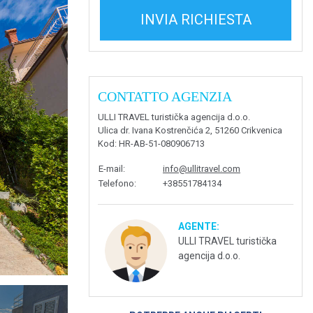
INVIA RICHIESTA
CONTATTO AGENZIA
ULLI TRAVEL turistička agencija d.o.o.
Ulica dr. Ivana Kostrenčića 2, 51260 Crikvenica
Kod
: HR-AB-51-080906713
E-mail
:
info@ullitravel.com
Telefono
:
+38551784134
AGENTE:
ULLI TRAVEL turistička
agencija d.o.o.