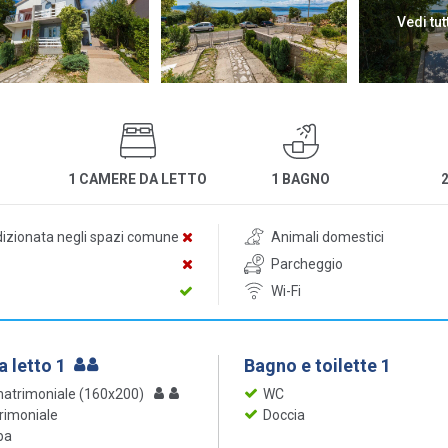
Vedi tut
1 CAMERE DA LETTO
1 BAGNO
dizionata negli spazi comune
Animali domestici
Parcheggio
Wi-Fi
 letto 1
Bagno e toilette 1
matrimoniale (160x200)
WC
rimoniale
Doccia
ba