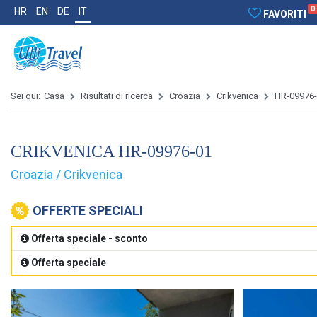
0
HR
EN
DE
IT
FAVORITI
Sei qui:
Casa
Risultati di ricerca
Croazia
Crikvenica
HR-09976
CRIKVENICA HR-09976-01
Croazia / Crikvenica
OFFERTE SPECIALI
Offerta speciale - sconto
Offerta speciale