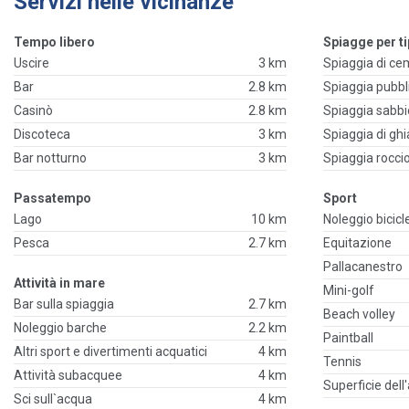
Servizi nelle vicinanze
Tempo libero
Spiagge per ti
Uscire
3 km
Spiaggia di c
Bar
2.8 km
Spiaggia pubbl
Casinò
2.8 km
Spiaggia sabb
Discoteca
3 km
Spiaggia di ghi
Bar notturno
3 km
Spiaggia rocci
Passatempo
Sport
Lago
10 km
Noleggio bicicl
Pesca
2.7 km
Equitazione
Pallacanestro
Attività in mare
Mini-golf
Bar sulla spiaggia
2.7 km
Beach volley
Noleggio barche
2.2 km
Paintball
Altri sport e divertimenti acquatici
4 km
Tennis
Attività subacquee
4 km
Superficie dell
Sci sull`acqua
4 km