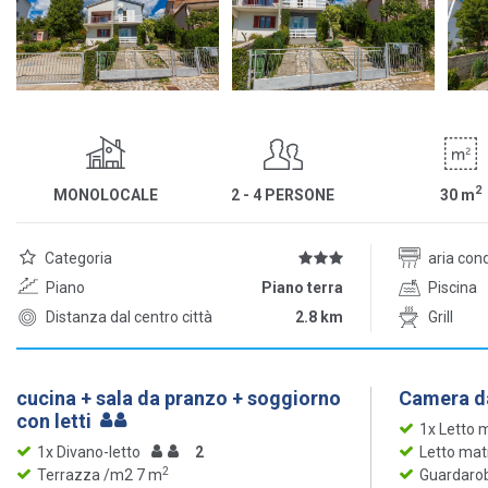
2
MONOLOCALE
2 - 4 PERSONE
30
m
Categoria
aria con
Piano
Piano terra
Piscina
Distanza dal centro città
2.8 km
Grill
cucina + sala da pranzo + soggiorno
Camera da
con letti
1x Letto 
1x Divano-letto
2
Letto mat
2
Terrazza /m2 7 m
Guardaro