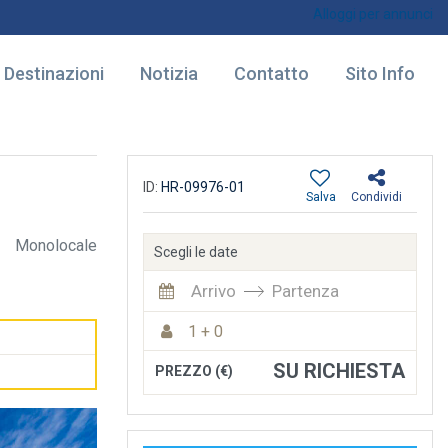
Alloggi per annunci
Destinazioni
Notizia
Contatto
Sito Info
ID:
HR-09976-01
Salva
Condividi
Monolocale
Scegli le date
Arrivo
Partenza
1 + 0
SU RICHIESTA
PREZZO (€)