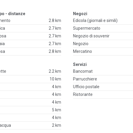
po - distanze
Negozi
emento
2.8 km
Edicola (giornali e simili)
ica
2.7 km
Supermercato
iosa
2.7 km
Negozio di souvenir
aia
2.7 km
Negozio
osa
2.8 km
Mercatino
Servizi
ette
2.2 km
Bancomat
10 km
Parrucchiere
4 km
Ufficio postale
4 km
Ristorante
4 km
5 km
4 km
'acqua
2 km