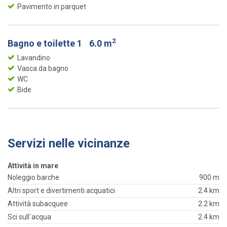
Pavimento in parquet
2
Bagno e toilette 1
6.0 m
Lavandino
Vasca da bagno
WC
Bide
Servizi nelle vicinanze
Attività in mare
Noleggio barche
900 m
Altri sport e divertimenti acquatici
2.4 km
Attività subacquee
2.2 km
Sci sull`acqua
2.4 km