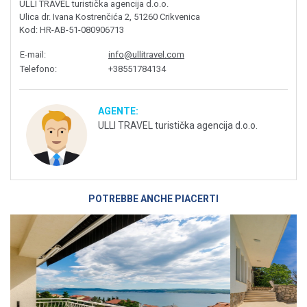
ULLI TRAVEL turistička agencija d.o.o.
Ulica dr. Ivana Kostrenčića 2, 51260 Crikvenica
Kod
: HR-AB-51-080906713
E-mail
:
info@ullitravel.com
Telefono
:
+38551784134
AGENTE:
ULLI TRAVEL turistička agencija d.o.o.
POTREBBE ANCHE PIACERTI