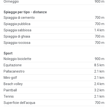
Ormeggio
900 m
Spiagge per tipo - distanze
Spiaggia di cemento
700 m
Spiaggia pubblica
700 m
Spiaggia sabbiosa
1.4 km
Spiaggia di ghiaia
700 m
Spiaggia rocciosa
700 m
Sport
Noleggio biciclette
900 m
Equitazione
8.5 km
Pallacanestro
2.1 km
Mini-golf
2.1 km
Beach volley
2.4 km
Paintball
3.2 km
Tennis
2.1 km
Superficie dell'acqua
700 m