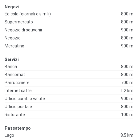
Negozi
Edicola (giornali e simili)
800 m
Supermercato
800 m
Negozio di souvenir
900 m
Negozio
800 m
Mercatino
900 m
Servizi
Banca
800 m
Bancomat
800 m
Parrucchiere
700 m
Internet caffe
1.2 km
Ufficio cambio valute
900 m
Ufficio postale
800 m
Ristorante
100 m
Passatempo
Lago
8.5 km