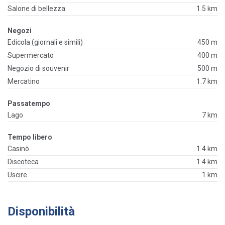
Salone di bellezza
1.5 km
Negozi
Edicola (giornali e simili)
450 m
Supermercato
400 m
Negozio di souvenir
500 m
Mercatino
1.7 km
Passatempo
Lago
7 km
Tempo libero
Casinò
1.4 km
Discoteca
1.4 km
Uscire
1 km
Disponibilità