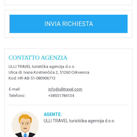
INVIA RICHIESTA
CONTATTO AGENZIA
ULLI TRAVEL turistička agencija d.o.o.
Ulica dr. Ivana Kostrenčića 2, 51260 Crikvenica
Kod
: HR-AB-51-080906713
E-mail
:
info@ullitravel.com
Telefono
:
+38551784134
AGENTE:
ULLI TRAVEL turistička agencija d.o.o.