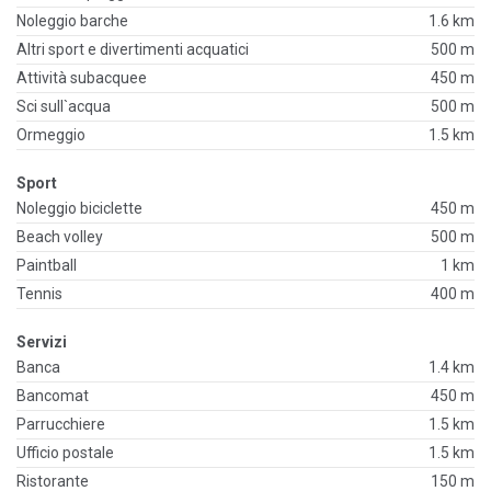
Noleggio barche
1.6 km
Altri sport e divertimenti acquatici
500 m
Attività subacquee
450 m
Sci sull`acqua
500 m
Ormeggio
1.5 km
Sport
Noleggio biciclette
450 m
Beach volley
500 m
Paintball
1 km
Tennis
400 m
Servizi
Banca
1.4 km
Bancomat
450 m
Parrucchiere
1.5 km
Ufficio postale
1.5 km
Ristorante
150 m