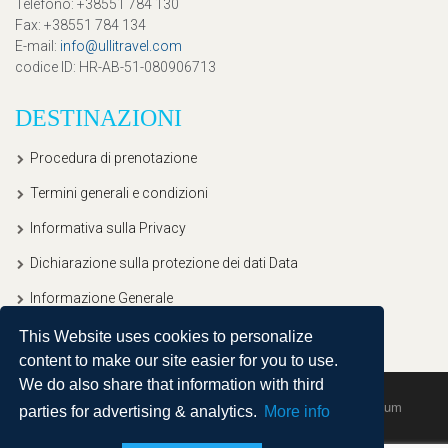
Telefono
: +38551 784 130
Fax
: +38551 784 134
E-mail
:
info@ullitravel.com
codice ID
: HR-AB-51-080906713
DESTINAZIONI
Procedura di prenotazione
Termini generali e condizioni
Informativa sulla Privacy
Dichiarazione sulla protezione dei dati Data
Informazione Generale
This Website uses cookies to personalize
content to make our site easier for you to use.
We do also share that information with third
Copyright © 2020, Ullitravel |
Sitemap
| Powered by
Agendum
parties for advertising & analytics.
More info