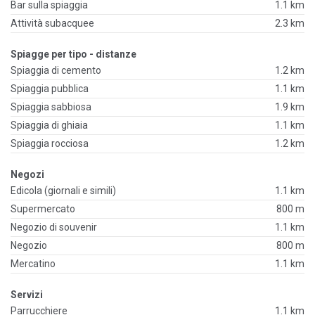
Bar sulla spiaggia
1.1 km
Attività subacquee
2.3 km
Spiagge per tipo - distanze
Spiaggia di cemento
1.2 km
Spiaggia pubblica
1.1 km
Spiaggia sabbiosa
1.9 km
Spiaggia di ghiaia
1.1 km
Spiaggia rocciosa
1.2 km
Negozi
Edicola (giornali e simili)
1.1 km
Supermercato
800 m
Negozio di souvenir
1.1 km
Negozio
800 m
Mercatino
1.1 km
Servizi
Parrucchiere
1.1 km