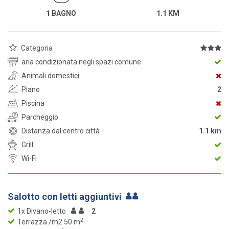
1 BAGNO
1.1 KM
Categoria
aria condizionata negli spazi comune
Animali domestici
Piano
2
Piscina
Parcheggio
Distanza dal centro città
1.1 km
Grill
Wi-Fi
Salotto con letti aggiuntivi
1x Divano-letto
2
2
Terrazza /m2 50 m