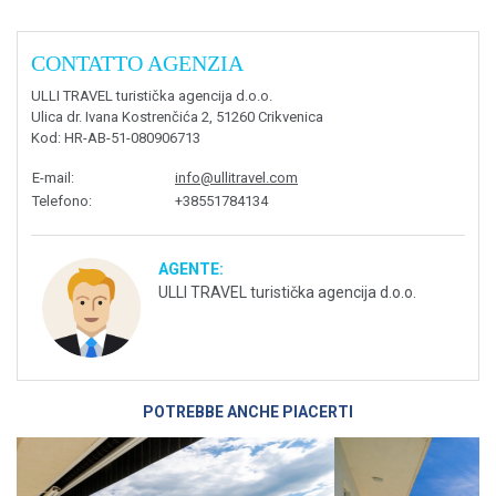
CONTATTO AGENZIA
ULLI TRAVEL turistička agencija d.o.o.
Ulica dr. Ivana Kostrenčića 2, 51260 Crikvenica
Kod
: HR-AB-51-080906713
E-mail
:
info@ullitravel.com
Telefono
:
+38551784134
AGENTE:
ULLI TRAVEL turistička agencija d.o.o.
POTREBBE ANCHE PIACERTI