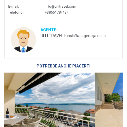
E-mail
:
info@ullitravel.com
Telefono
:
+38551784134
AGENTE:
ULLI TRAVEL turistička agencija d.o.o.
POTREBBE ANCHE PIACERTI