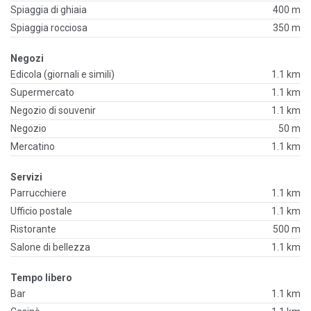
Spiaggia di ghiaia
400 m
Spiaggia rocciosa
350 m
Negozi
Edicola (giornali e simili)
1.1 km
Supermercato
1.1 km
Negozio di souvenir
1.1 km
Negozio
50 m
Mercatino
1.1 km
Servizi
Parrucchiere
1.1 km
Ufficio postale
1.1 km
Ristorante
500 m
Salone di bellezza
1.1 km
Tempo libero
Bar
1.1 km