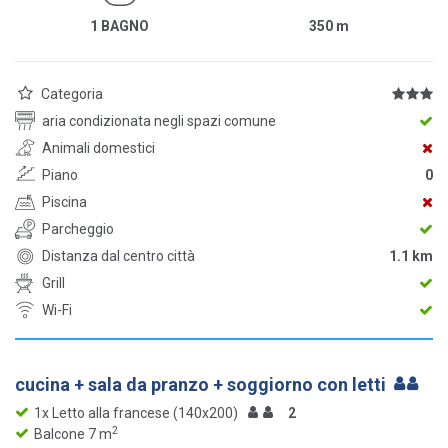
1 BAGNO
350
m
Categoria
aria condizionata negli spazi comune
Animali domestici
Piano
0
Piscina
Parcheggio
Distanza dal centro città
1.1 km
Grill
Wi-Fi
cucina + sala da pranzo + soggiorno con letti
1x Letto alla francese (140x200)
2
2
Balcone 7 m