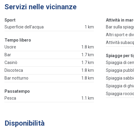
Servizi nelle vicinanze
Sport
Attività in ma
Superficie dell'acqua
1 km
Bar sulla spiag
Altri sport e d
Tempo libero
Attività subac
Uscire
1.8 km
Bar
1.7 km
Spiagge per ti
Casinò
1.7 km
Spiaggia di c
Discoteca
1.8 km
Spiaggia pubbl
Bar notturno
1.8 km
Spiaggia sabb
Spiaggia di ghi
Passatempo
Spiaggia rocci
Pesca
1.1 km
Disponibilità