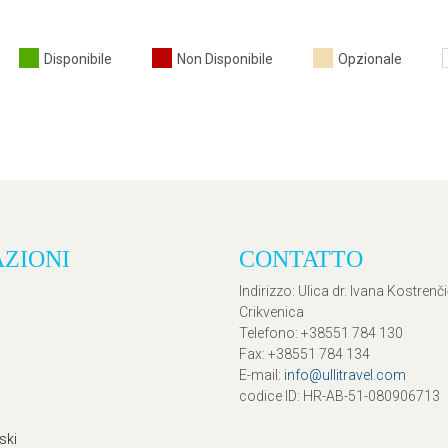
Disponibile
Non Disponibile
Opzionale
AZIONI
CONTATTO
Indirizzo
: Ulica dr. Ivana Kostrenč
Crikvenica
Telefono
: +38551 784 130
Fax
: +38551 784 134
E-mail
:
info@ullitravel.com
codice ID
: HR-AB-51-080906713
ski