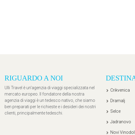
RIGUARDO A NOI
DESTIN
Ulli Travel è un'agenzia di viaggi specializzata nel
Crikvenica
mercato europeo. Il fondatore della nostra
agenzia di viaggi è un tedesco nativo, che siamo
Dramalj
ben preparati per le richieste e i desideri dei nostri
Selce
clienti, principalmente tedeschi.
Jadranovo
Novi Vinodol