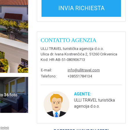
INVIA RICHIESTA
CONTATTO AGENZIA
ULLI TRAVEL turistička agencija d.o.o.
Ulica dr. Ivana Kostrenčića 2, 51260 Crikvenica
Kod
: HR-AB-51-080906713
E-mail
:
info@ullitravel.com
Telefono
:
+38551784134
AGENTE:
to 36 foto
ULLI TRAVEL turistička
agencija d.o.o.