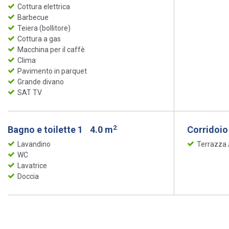
Cottura elettrica
Barbecue
Teiera (bollitore)
Cottura a gas
Macchina per il caffè
Clima
Pavimento in parquet
Grande divano
SAT TV
2
Bagno e toilette 1
4.0 m
Corridoi
Lavandino
Terrazza
WC
Lavatrice
Doccia