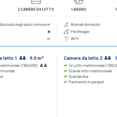
2 CAMERE DA LETTO
1 BAGNO
dizionata negli spazi comune
Animali domestici
Parcheggio
Wi-Fi
2
 letto 1
9.0 m
Camera da letto 2
matrimoniale (180x200)
1x Letto matrimoniale (180x
rimoniale
Grande letto matrimoniale
ba
Guardaroba
Pavimento in parquet