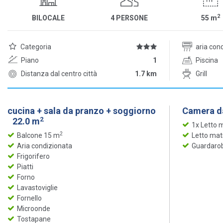
2
BILOCALE
4 PERSONE
55
m
Categoria
aria con
Piano
1
Piscina
Distanza dal centro città
1.7 km
Grill
cucina + sala da pranzo + soggiorno
Camera da
2
22.0 m
1x Letto 
2
Balcone 15 m
Letto mat
Aria condizionata
Guardaro
Frigorifero
Piatti
Forno
Lavastoviglie
Fornello
Microonde
Tostapane