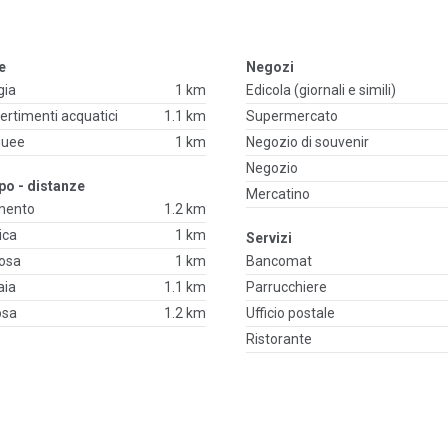
re
Negozi
gia
1 km
Edicola (giornali e simili)
ivertimenti acquatici
1.1 km
Supermercato
quee
1 km
Negozio di souvenir
Negozio
po - distanze
Mercatino
emento
1.2 km
ica
1 km
Servizi
iosa
1 km
Bancomat
aia
1.1 km
Parrucchiere
osa
1.2 km
Ufficio postale
Ristorante