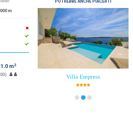
POTREBBE ANCHE PIACERTI
1000
m
2
11.0 m
200)
Villa Empress