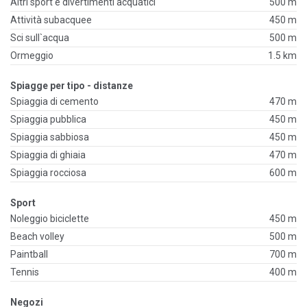
Altri sport e divertimenti acquatici
500 m
Attività subacquee
450 m
Sci sull`acqua
500 m
Ormeggio
1.5 km
Spiagge per tipo - distanze
Spiaggia di cemento
470 m
Spiaggia pubblica
450 m
Spiaggia sabbiosa
450 m
Spiaggia di ghiaia
470 m
Spiaggia rocciosa
600 m
Sport
Noleggio biciclette
450 m
Beach volley
500 m
Paintball
700 m
Tennis
400 m
Negozi