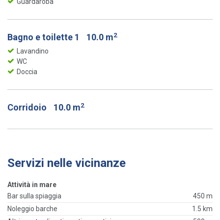
Guardaroba
2
Bagno e toilette 1
10.0 m
Lavandino
WC
Doccia
2
Corridoio
10.0 m
Servizi nelle vicinanze
Attività in mare
Bar sulla spiaggia
450 m
Noleggio barche
1.5 km