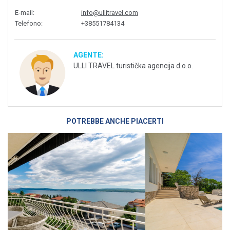
E-mail
:
info@ullitravel.com
Telefono
:
+38551784134
AGENTE:
ULLI TRAVEL turistička agencija d.o.o.
POTREBBE ANCHE PIACERTI