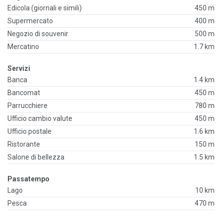
Edicola (giornali e simili)
450 m
Supermercato
400 m
Negozio di souvenir
500 m
Mercatino
1.7 km
Servizi
Banca
1.4 km
Bancomat
450 m
Parrucchiere
780 m
Ufficio cambio valute
450 m
Ufficio postale
1.6 km
Ristorante
150 m
Salone di bellezza
1.5 km
Passatempo
Lago
10 km
Pesca
470 m