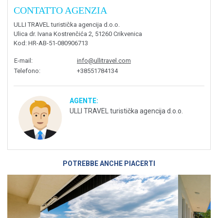
CONTATTO AGENZIA
ULLI TRAVEL turistička agencija d.o.o.
Ulica dr. Ivana Kostrenčića 2, 51260 Crikvenica
Kod
: HR-AB-51-080906713
E-mail
:
info@ullitravel.com
Telefono
:
+38551784134
AGENTE:
ULLI TRAVEL turistička agencija d.o.o.
POTREBBE ANCHE PIACERTI