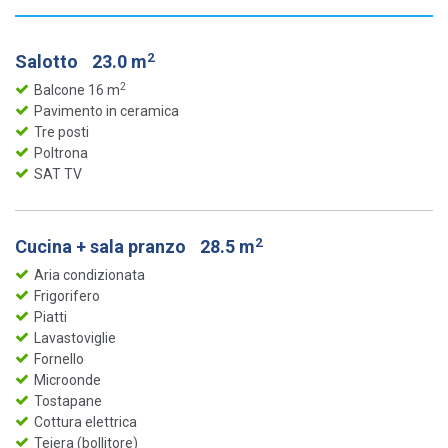
2
Salotto
23.0 m
2
Balcone 16 m
Pavimento in ceramica
Tre posti
Poltrona
SAT TV
2
Cucina + sala pranzo
28.5 m
Aria condizionata
Frigorifero
Piatti
Lavastoviglie
Fornello
Microonde
Tostapane
Cottura elettrica
Teiera (bollitore)