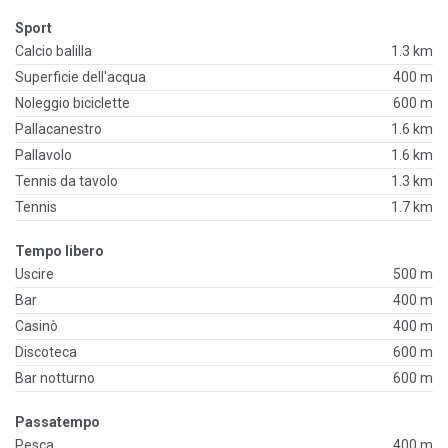
Sport
Calcio balilla
1.3 km
Superficie dell'acqua
400 m
Noleggio biciclette
600 m
Pallacanestro
1.6 km
Pallavolo
1.6 km
Tennis da tavolo
1.3 km
Tennis
1.7 km
Tempo libero
Uscire
500 m
Bar
400 m
Casinò
400 m
Discoteca
600 m
Bar notturno
600 m
Passatempo
Pesca
400 m