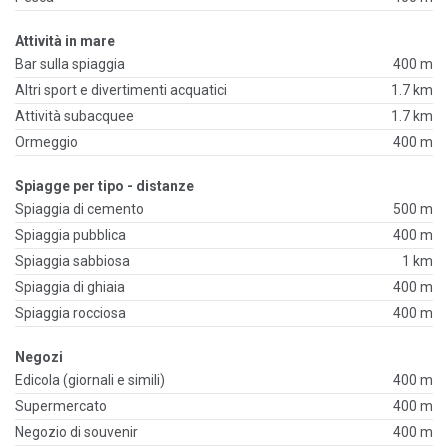
Attività in mare
Bar sulla spiaggia
400 m
Altri sport e divertimenti acquatici
1.7 km
Attività subacquee
1.7 km
Ormeggio
400 m
Spiagge per tipo - distanze
Spiaggia di cemento
500 m
Spiaggia pubblica
400 m
Spiaggia sabbiosa
1 km
Spiaggia di ghiaia
400 m
Spiaggia rocciosa
400 m
Negozi
Edicola (giornali e simili)
400 m
Supermercato
400 m
Negozio di souvenir
400 m