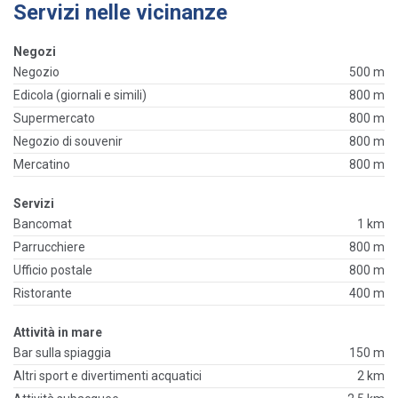
Servizi nelle vicinanze
Negozi
Negozio
500 m
Edicola (giornali e simili)
800 m
Supermercato
800 m
Negozio di souvenir
800 m
Mercatino
800 m
Servizi
Bancomat
1 km
Parrucchiere
800 m
Ufficio postale
800 m
Ristorante
400 m
Attività in mare
Bar sulla spiaggia
150 m
Altri sport e divertimenti acquatici
2 km