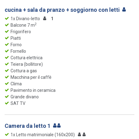
cucina + sala da pranzo + soggiorno con letti
1x Divano-letto
1
2
Balcone 7 m
Frigorifero
Piatti
Forno
Fornello
Cottura elettrica
Teiera (bollitore)
Cottura a gas
Macchina per il caffè
Clima
Pavimento in ceramica
Grande divano
SAT TV
Camera da letto 1
1x Letto matrimoniale (160x200)