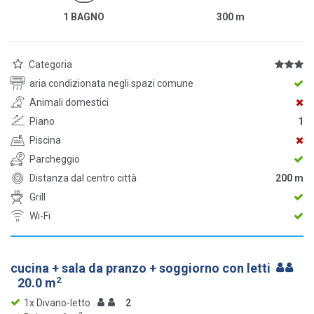
1 BAGNO
300
m
Categoria
aria condizionata negli spazi comune
Animali domestici
Piano
1
Piscina
Parcheggio
Distanza dal centro città
200 m
Grill
Wi-Fi
cucina + sala da pranzo + soggiorno con letti
2
20.0 m
1x Divano-letto
2