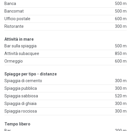
Banca
500 m
Bancomat
500 m
Ufficio postale
600 m
Ristorante
300 m
Attività in mare
Bar sulla spiaggia
500 m
Attività subacquee
850 m
Ormeggio
600 m
Spiagge per tipo - distanze
Spiaggia di cemento
300 m
Spiaggia pubblica
300 m
Spiaggia sabbiosa
520 m
Spiaggia di ghiaia
300 m
Spiaggia rocciosa
300 m
Tempo libero
Bar
200 m