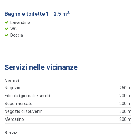
2
Bagno e toilette 1
2.5 m
Lavandino
WC
Doccia
Servizi nelle vicinanze
Negozi
Negozio
260 m
Edicola (giornali e simili)
200 m
Supermercato
200 m
Negozio di souvenir
300 m
Mercatino
200 m
Servizi