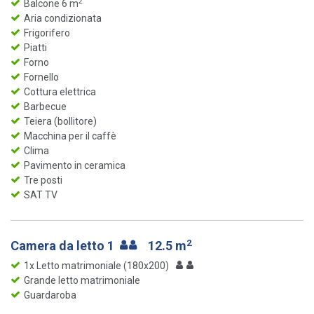
2
Balcone 6 m
Aria condizionata
Frigorifero
Piatti
Forno
Fornello
Cottura elettrica
Barbecue
Teiera (bollitore)
Macchina per il caffè
Clima
Pavimento in ceramica
Tre posti
SAT TV
2
Camera da letto 1
12.5 m
1x Letto matrimoniale (180x200)
Grande letto matrimoniale
Guardaroba