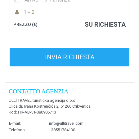
1 + 0
SU RICHIESTA
PREZZO (€)
INVIA RICHIESTA
CONTATTO AGENZIA
ULLI TRAVEL turistička agencija d.o.o.
Ulica dr. Ivana Kostrenčića 2, 51260 Crikvenica
Kod
: HR-AB-51-080906713
E-mail
:
info@ullitravel.com
Telefono
:
+38551784130