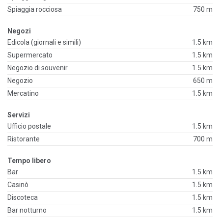
Spiaggia rocciosa
750 m
Negozi
Edicola (giornali e simili)
1.5 km
Supermercato
1.5 km
Negozio di souvenir
1.5 km
Negozio
650 m
Mercatino
1.5 km
Servizi
Ufficio postale
1.5 km
Ristorante
700 m
Tempo libero
Bar
1.5 km
Casinò
1.5 km
Discoteca
1.5 km
Bar notturno
1.5 km