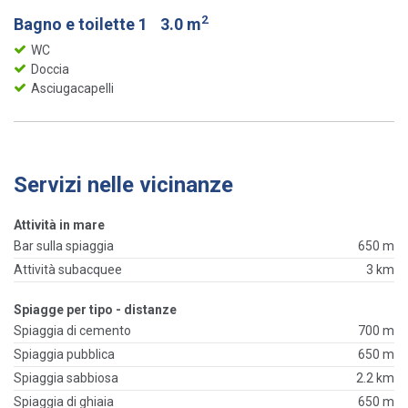
2
Bagno e toilette 1
3.0 m
WC
Doccia
Asciugacapelli
Servizi nelle vicinanze
Attività in mare
Bar sulla spiaggia
650 m
Attività subacquee
3 km
Spiagge per tipo - distanze
Spiaggia di cemento
700 m
Spiaggia pubblica
650 m
Spiaggia sabbiosa
2.2 km
Spiaggia di ghiaia
650 m