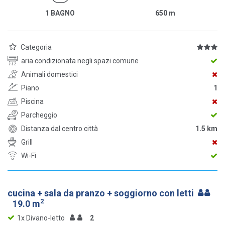
1 BAGNO
650
m
Categoria
aria condizionata negli spazi comune
Animali domestici
Piano
1
Piscina
Parcheggio
Distanza dal centro città
1.5 km
Grill
Wi-Fi
cucina + sala da pranzo + soggiorno con letti
2
19.0 m
1x Divano-letto
2