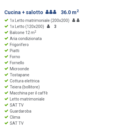
2
Cucina + salotto
36.0 m
1x Letto matrimoniale (200x200)
1x Letto (120x200)
3
2
Balcone 12 m
Aria condizionata
Frigorifero
Piatti
Forno
Fornello
Microonde
Tostapane
Cottura elettrica
Teiera (bollitore)
Macchina per il caffè
Letto matrimoniale
SAT TV
Guardaroba
Clima
SAT TV