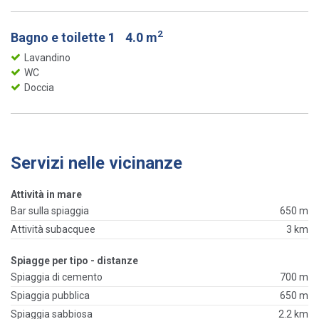
2
Bagno e toilette 1
4.0 m
Lavandino
WC
Doccia
Servizi nelle vicinanze
Attività in mare
Bar sulla spiaggia
650 m
Attività subacquee
3 km
Spiagge per tipo - distanze
Spiaggia di cemento
700 m
Spiaggia pubblica
650 m
Spiaggia sabbiosa
2.2 km