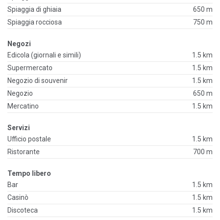
Spiaggia di ghiaia
650 m
Spiaggia rocciosa
750 m
Negozi
Edicola (giornali e simili)
1.5 km
Supermercato
1.5 km
Negozio di souvenir
1.5 km
Negozio
650 m
Mercatino
1.5 km
Servizi
Ufficio postale
1.5 km
Ristorante
700 m
Tempo libero
Bar
1.5 km
Casinò
1.5 km
Discoteca
1.5 km