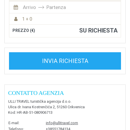
Arrivo
Partenza
1 + 0
SU RICHIESTA
PREZZO (€)
INVIA RICHIESTA
CONTATTO AGENZIA
ULLI TRAVEL turistička agencija d.o.o.
Ulica dr. Ivana Kostrenčića 2, 51260 Crikvenica
Kod
: HR-AB-51-080906713
E-mail
:
info@ullitravel.com
Telefono
:
+38551784134