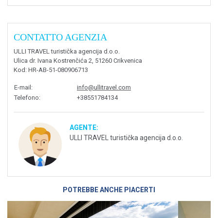
CONTATTO AGENZIA
ULLI TRAVEL turistička agencija d.o.o.
Ulica dr. Ivana Kostrenčića 2, 51260 Crikvenica
Kod
: HR-AB-51-080906713
E-mail
:
info@ullitravel.com
Telefono
:
+38551784134
AGENTE:
ULLI TRAVEL turistička agencija d.o.o.
POTREBBE ANCHE PIACERTI