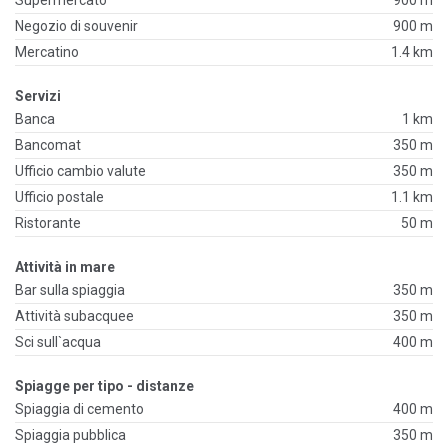
Negozio di souvenir
900 m
Mercatino
1.4 km
Servizi
Banca
1 km
Bancomat
350 m
Ufficio cambio valute
350 m
Ufficio postale
1.1 km
Ristorante
50 m
Attività in mare
Bar sulla spiaggia
350 m
Attività subacquee
350 m
Sci sull`acqua
400 m
Spiagge per tipo - distanze
Spiaggia di cemento
400 m
Spiaggia pubblica
350 m