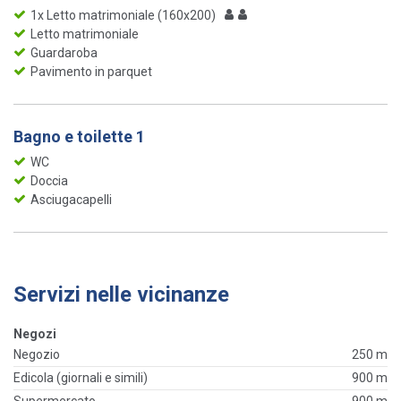
1x Letto matrimoniale (160x200)
Letto matrimoniale
Guardaroba
Pavimento in parquet
Bagno e toilette 1
WC
Doccia
Asciugacapelli
Servizi nelle vicinanze
Negozi
Negozio
250 m
Edicola (giornali e simili)
900 m
Supermercato
900 m