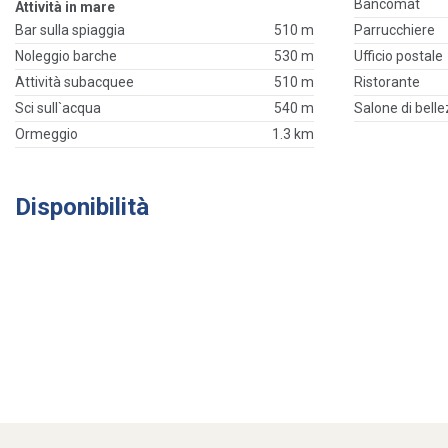
Bancomat
Attività in mare
Bar sulla spiaggia
510 m
Parrucchiere
Noleggio barche
530 m
Ufficio postale
Attività subacquee
510 m
Ristorante
Sci sull`acqua
540 m
Salone di bell
Ormeggio
1.3 km
Disponibilità