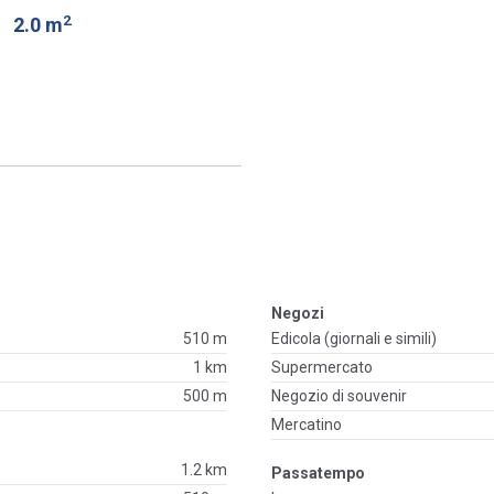
2
o
2.0 m
Negozi
510 m
Edicola (giornali e simili)
1 km
Supermercato
500 m
Negozio di souvenir
Mercatino
1.2 km
Passatempo