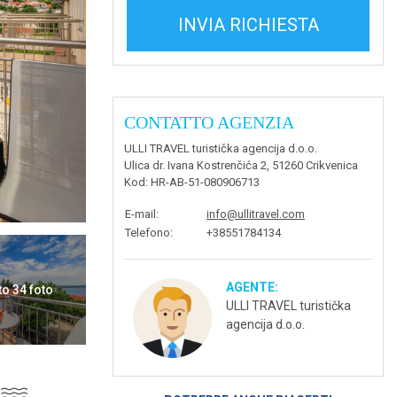
INVIA RICHIESTA
CONTATTO AGENZIA
ULLI TRAVEL turistička agencija d.o.o.
Ulica dr. Ivana Kostrenčića 2, 51260 Crikvenica
Kod
: HR-AB-51-080906713
E-mail
:
info@ullitravel.com
Telefono
:
+38551784134
AGENTE:
to 34 foto
ULLI TRAVEL turistička
agencija d.o.o.