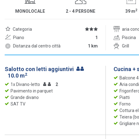
2
MONOLOCALE
2 - 4 PERSONE
39
m
Categoria
aria con
Piano
1
Piscina
Distanza dal centro città
1 km
Grill
Salotto con letti aggiuntivi
Cucina + 
2
10.0 m
Balcone 
1x Divano-letto
2
Aria cond
Pavimento in parquet
Frigorifer
Grande divano
Piatti
SAT TV
Forno
Cottura el
Teiera (bo
Grigliare