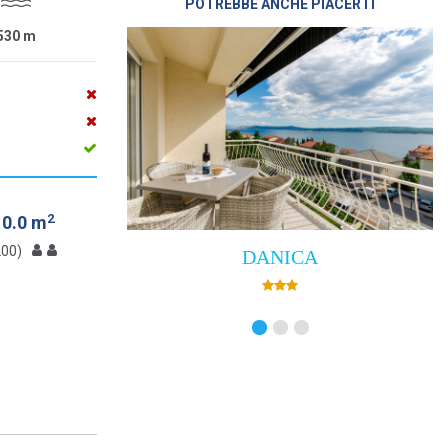
POTREBBE ANCHE PIACERTI
530
m
2
10.0 m
200)
DANICA