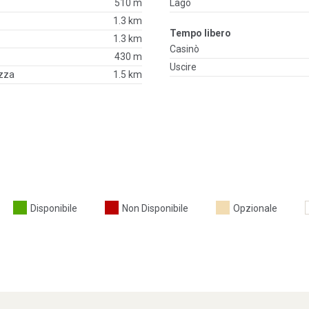
510 m
Lago
1.3 km
Tempo libero
1.3 km
Casinò
430 m
Uscire
ezza
1.5 km
Disponibile
Non Disponibile
Opzionale