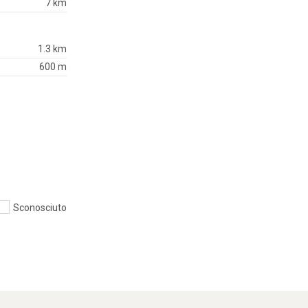
7 km
1.3 km
600 m
Sconosciuto