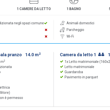
1 CAMERE DA LETTO
1 BAGNO
dizionata negli spazi comune
Animali domestici
Parcheggio
Wi-Fi
2
sala pranzo
14.0 m
Camera da letto 1
2
4 m
1x Letto matrimoniale (160x
izionata
Letto matrimoniale
o
Guardaroba
Pavimento in parquet
ettrica
llitore)
 non è permesso