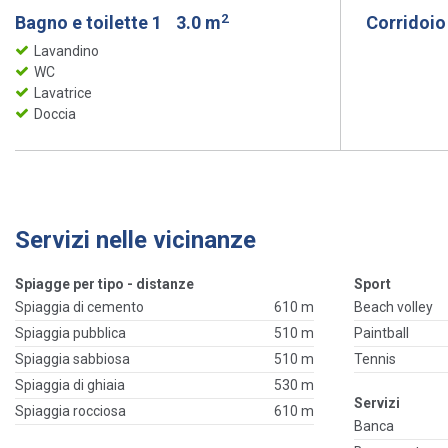
2
Bagno e toilette 1
3.0 m
Corridoi
Lavandino
WC
Lavatrice
Doccia
Servizi nelle vicinanze
Spiagge per tipo - distanze
Sport
Spiaggia di cemento
610 m
Beach volley
Spiaggia pubblica
510 m
Paintball
Spiaggia sabbiosa
510 m
Tennis
Spiaggia di ghiaia
530 m
Servizi
Spiaggia rocciosa
610 m
Banca