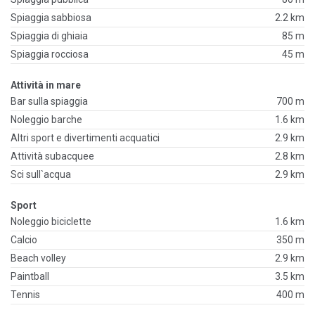
Spiaggia sabbiosa
2.2 km
Spiaggia di ghiaia
85 m
Spiaggia rocciosa
45 m
Attività in mare
Bar sulla spiaggia
700 m
Noleggio barche
1.6 km
Altri sport e divertimenti acquatici
2.9 km
Attività subacquee
2.8 km
Sci sull`acqua
2.9 km
Sport
Noleggio biciclette
1.6 km
Calcio
350 m
Beach volley
2.9 km
Paintball
3.5 km
Tennis
400 m