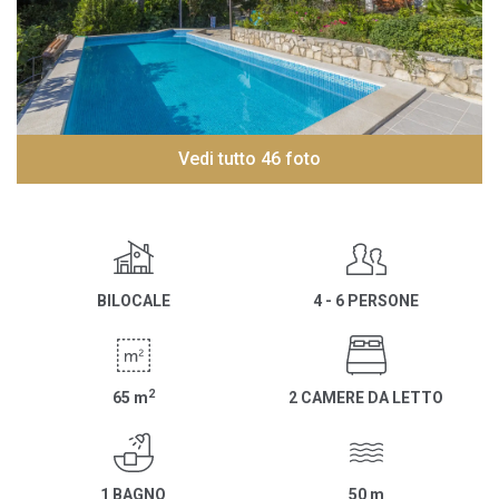
Vedi tutto 46 foto
BILOCALE
4 - 6 PERSONE
2
65
m
2 CAMERE DA LETTO
1 BAGNO
50
m