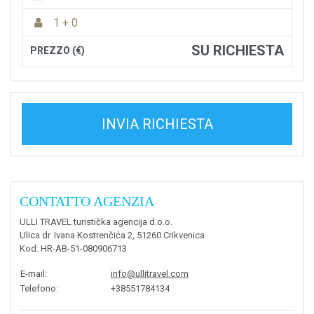
1 + 0
SU RICHIESTA
PREZZO (€)
INVIA RICHIESTA
CONTATTO AGENZIA
ULLI TRAVEL turistička agencija d.o.o.
Ulica dr. Ivana Kostrenčića 2, 51260 Crikvenica
Kod
: HR-AB-51-080906713
E-mail
:
info@ullitravel.com
Telefono
:
+38551784134