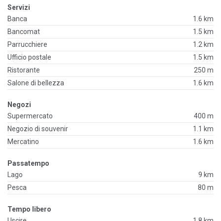
Servizi
Banca
1.6 km
Bancomat
1.5 km
Parrucchiere
1.2 km
Ufficio postale
1.5 km
Ristorante
250 m
Salone di bellezza
1.6 km
Negozi
Supermercato
400 m
Negozio di souvenir
1.1 km
Mercatino
1.6 km
Passatempo
Lago
9 km
Pesca
80 m
Tempo libero
Uscire
1.8 km