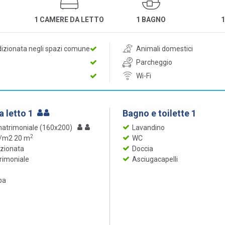
1 CAMERE DA LETTO
1 BAGNO
dizionata negli spazi comune
Animali domestici
Parcheggio
Wi-Fi
 letto 1
Bagno e toilette 1
matrimoniale (160x200)
Lavandino
2
 /m2 20 m
WC
izionata
Doccia
rimoniale
Asciugacapelli
ba