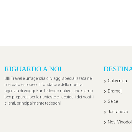
RIGUARDO A NOI
DESTIN
Ulli Travel è un'agenzia di viaggi specializzata nel
Crikvenica
mercato europeo. Il fondatore della nostra
agenzia di viaggi è un tedesco nativo, che siamo
Dramalj
ben preparati per le richieste e i desideri dei nostri
Selce
clienti, principalmente tedeschi.
Jadranovo
Novi Vinodol