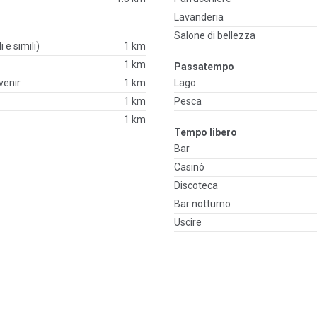
Lavanderia
Salone di bellezza
i e simili)
1 km
1 km
Passatempo
venir
1 km
Lago
1 km
Pesca
1 km
Tempo libero
Bar
Casinò
Discoteca
Bar notturno
Uscire