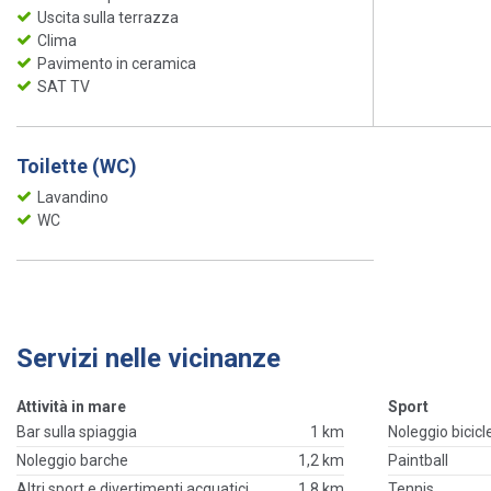
Uscita sulla terrazza
Clima
Pavimento in ceramica
SAT TV
Toilette (WC)
Lavandino
WC
Servizi nelle vicinanze
Attività in mare
Sport
Bar sulla spiaggia
1 km
Noleggio bicicl
Noleggio barche
1,2 km
Paintball
Altri sport e divertimenti acquatici
1,8 km
Tennis