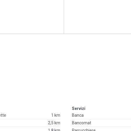
Servizi
ette
1 km
Banca
2,5 km
Bancomat
1.8 km
Parrucchiere