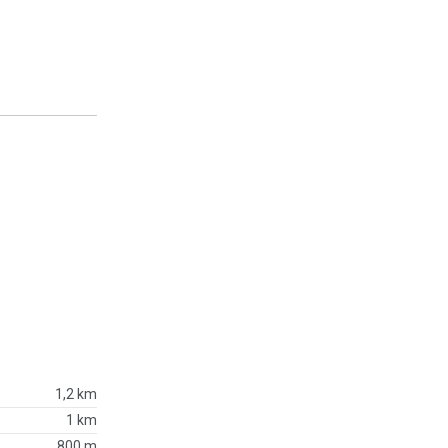
1,2 km
1 km
800 m