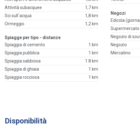
Attività subacquee
1,7 km
Negozi
Sci sull`acqua
1,8 km
Edicola (giornal
Ormeggio
1,2 km
Supermercato
Negozio di sou
Spiagge per tipo - distanze
Spiaggia di cemento
1 km
Negozio
Spiaggia pubblica
1 km
Mercatino
Spiaggia sabbiosa
1.8 km
Spiaggia di ghiaia
1 km
Spiaggia rocciosa
1 km
Disponibilità