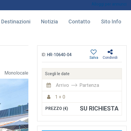
Alloggi per annunci
Destinazioni
Notizia
Contatto
Sito Info
ID:
HR-10640-04
Salva
Condividi
Monolocale
Scegli le date
Arrivo
Partenza
1 + 0
SU RICHIESTA
PREZZO (€)