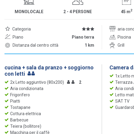
2
MONOLOCALE
2 - 4 PERSONE
45
m
Categoria
aria con
Piano
Piano terra
Piscina
Distanza dal centro città
1 km
Grill
cucina + sala da pranzo + soggiorno
Camera da
con letti
1x Letto 
2x Letto aggiuntivo (80x200)
2
Terrazza
Aria condizionata
Aria cond
Frigorifero
Letto mat
Piatti
SAT TV
Tostapane
Guardaro
Cottura elettrica
Barbecue
Teiera (bollitore)
Macchina per il caffè