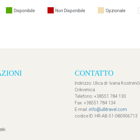
Disponibile
Non Disponibile
Opzionale
AZIONI
CONTATTO
Indirizzo
: Ulica dr. Ivana Kostrenč
Crikvenica
Telefono
: +38551 784 130
Fax
: +38551 784 134
E-mail
:
info@ullitravel.com
codice ID
: HR-AB-51-080906713
ski