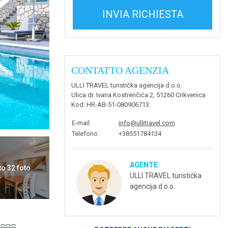
INVIA RICHIESTA
CONTATTO AGENZIA
ULLI TRAVEL turistička agencija d.o.o.
Ulica dr. Ivana Kostrenčića 2, 51260 Crikvenica
Kod
: HR-AB-51-080906713
E-mail
:
info@ullitravel.com
Telefono
:
+38551784134
AGENTE:
to 32 foto
ULLI TRAVEL turistička
agencija d.o.o.