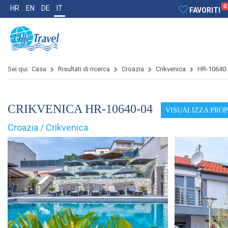
0
HR
EN
DE
IT
FAVORITI
Sei qui:
Casa
Risultati di ricerca
Croazia
Crikvenica
HR-10640
CRIKVENICA HR-10640-04
VISUALIZZA PRO
Croazia / Crikvenica