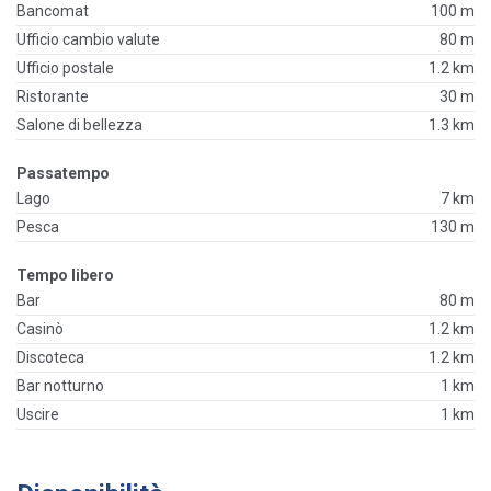
Bancomat
100 m
Ufficio cambio valute
80 m
Ufficio postale
1.2 km
Ristorante
30 m
Salone di bellezza
1.3 km
Passatempo
Lago
7 km
Pesca
130 m
Tempo libero
Bar
80 m
Casinò
1.2 km
Discoteca
1.2 km
Bar notturno
1 km
Uscire
1 km