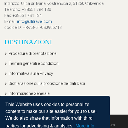
Indirizzo
: Ulica dr. Ivana Kostrenčića 2, 51260 Crikvenica
Telefono
: +38551 784 130
Fax
: +38551 784 134
E-mail
:
info@ullitravel.com
codice ID
: HR-AB-51-080906713
DESTINAZIONI
Procedura di prenotazione
Termini generali e condizioni
Informativa sulla Privacy
Dichiarazione sulla protezione dei dati Data
Informazione Generale
This Website uses cookies to personalize
content to make our site easier for you to use.
We do also share that information with third
Copyright © 2020, Ullitravel |
Sitemap
| Powered by
Agendum
parties for advertising & analytics.
More info