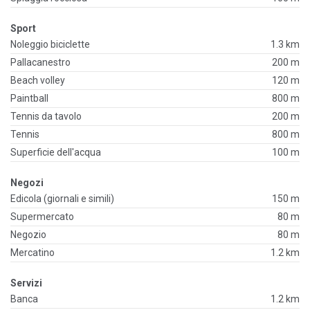
Sport
Noleggio biciclette
1.3 km
Pallacanestro
200 m
Beach volley
120 m
Paintball
800 m
Tennis da tavolo
200 m
Tennis
800 m
Superficie dell'acqua
100 m
Negozi
Edicola (giornali e simili)
150 m
Supermercato
80 m
Negozio
80 m
Mercatino
1.2 km
Servizi
Banca
1.2 km