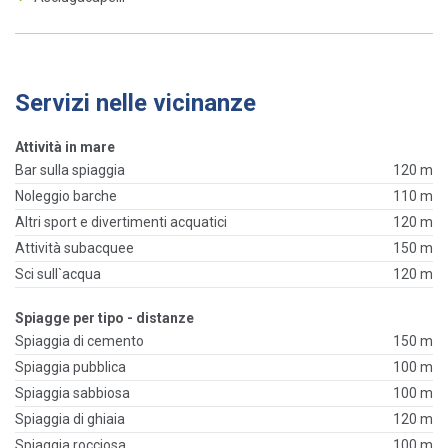
Servizi nelle vicinanze
Attività in mare
Bar sulla spiaggia
120 m
Noleggio barche
110 m
Altri sport e divertimenti acquatici
120 m
Attività subacquee
150 m
Sci sull`acqua
120 m
Spiagge per tipo - distanze
Spiaggia di cemento
150 m
Spiaggia pubblica
100 m
Spiaggia sabbiosa
100 m
Spiaggia di ghiaia
120 m
Spiaggia rocciosa
100 m