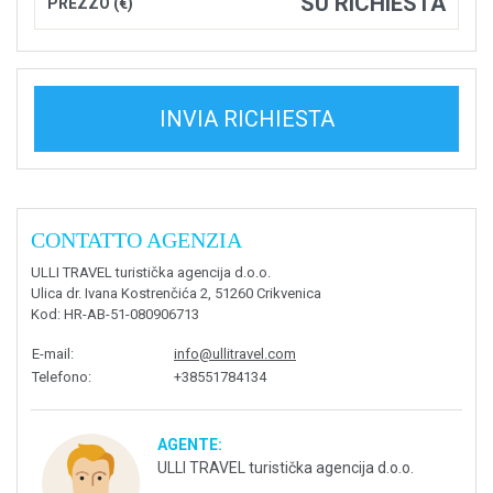
SU RICHIESTA
PREZZO (€)
INVIA RICHIESTA
CONTATTO AGENZIA
ULLI TRAVEL turistička agencija d.o.o.
Ulica dr. Ivana Kostrenčića 2, 51260 Crikvenica
Kod
: HR-AB-51-080906713
E-mail
:
info@ullitravel.com
Telefono
:
+38551784134
AGENTE:
ULLI TRAVEL turistička agencija d.o.o.