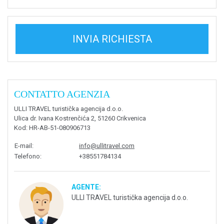
INVIA RICHIESTA
CONTATTO AGENZIA
ULLI TRAVEL turistička agencija d.o.o.
Ulica dr. Ivana Kostrenčića 2, 51260 Crikvenica
Kod
: HR-AB-51-080906713
E-mail
:
info@ullitravel.com
Telefono
:
+38551784134
AGENTE:
ULLI TRAVEL turistička agencija d.o.o.