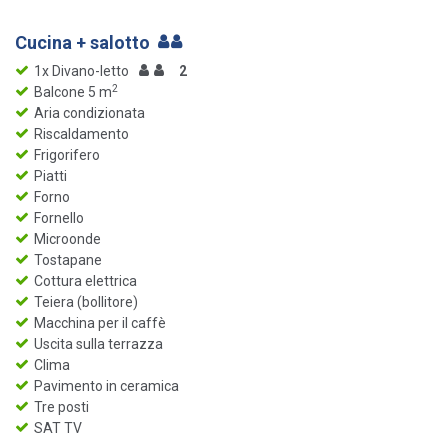
Cucina + salotto
1x Divano-letto
2
2
Balcone 5 m
Aria condizionata
Riscaldamento
Frigorifero
Piatti
Forno
Fornello
Microonde
Tostapane
Cottura elettrica
Teiera (bollitore)
Macchina per il caffè
Uscita sulla terrazza
Clima
Pavimento in ceramica
Tre posti
SAT TV