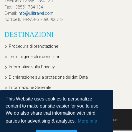
Telefono
: +38551 784 130
Fax
: +38551 784 134
E-mail
:
info@ullitravel.com
codice ID
: HR-AB-51-080906713
DESTINAZIONI
Procedura di prenotazione
Termini generali e condizioni
Informativa sulla Privacy
Dichiarazione sulla protezione dei dati Data
Informazione Generale
This Website uses cookies to personalize
content to make our site easier for you to use.
We do also share that information with third
Copyright © 2020, Ullitravel |
Sitemap
| Powered by
Agendum
parties for advertising & analytics.
More info