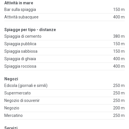
Attività in mare
Bar sulla spiaggia
150 m
Attività subacquee
400 m
Spiagge per tipo - distanze
Spiaggia di cemento
380 m
Spiaggia pubblica
150 m
Spiaggia sabbiosa
150 m
Spiaggia di ghiaia
400 m
Spiaggia rocciosa
400 m
Negozi
Edicola (giornali e simili)
250 m
Supermercato
250 m
Negozio di souvenir
250 m
Negozio
200 m
Mercatino
250 m
Servizi