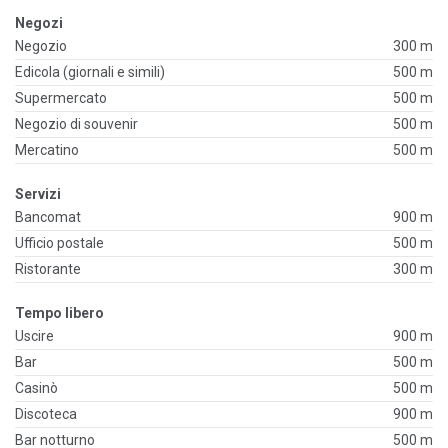
Negozi
Negozio
300 m
Edicola (giornali e simili)
500 m
Supermercato
500 m
Negozio di souvenir
500 m
Mercatino
500 m
Servizi
Bancomat
900 m
Ufficio postale
500 m
Ristorante
300 m
Tempo libero
Uscire
900 m
Bar
500 m
Casinò
500 m
Discoteca
900 m
Bar notturno
500 m