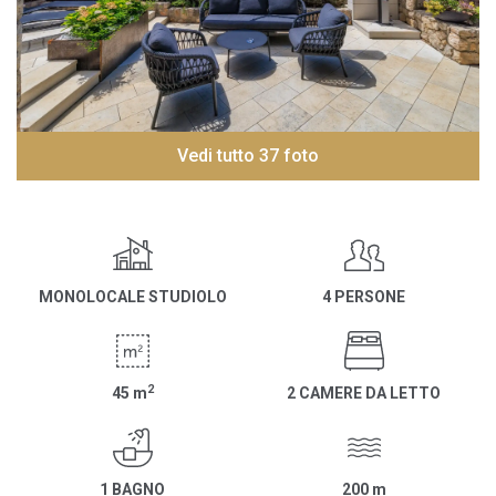
Vedi tutto 37 foto
MONOLOCALE STUDIOLO
4 PERSONE
2
45
m
2 CAMERE DA LETTO
1 BAGNO
200
m