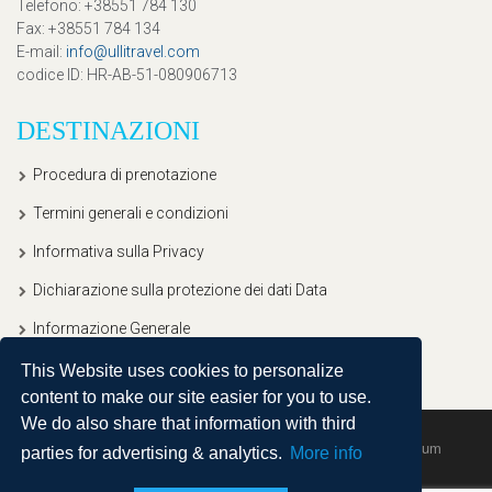
Telefono
: +38551 784 130
Fax
: +38551 784 134
E-mail
:
info@ullitravel.com
codice ID
: HR-AB-51-080906713
DESTINAZIONI
Procedura di prenotazione
Termini generali e condizioni
Informativa sulla Privacy
Dichiarazione sulla protezione dei dati Data
Informazione Generale
This Website uses cookies to personalize
content to make our site easier for you to use.
We do also share that information with third
Copyright © 2020, Ullitravel |
Sitemap
| Powered by
Agendum
parties for advertising & analytics.
More info