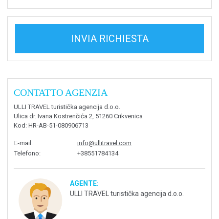
INVIA RICHIESTA
CONTATTO AGENZIA
ULLI TRAVEL turistička agencija d.o.o.
Ulica dr. Ivana Kostrenčića 2, 51260 Crikvenica
Kod
: HR-AB-51-080906713
E-mail
:
info@ullitravel.com
Telefono
:
+38551784134
AGENTE:
ULLI TRAVEL turistička agencija d.o.o.