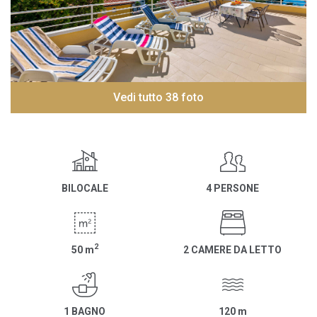
Vedi tutto 38 foto
BILOCALE
4 PERSONE
2
50
m
2 CAMERE DA LETTO
1 BAGNO
120
m