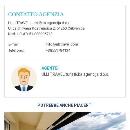
CONTATTO AGENZIA
ULLI TRAVEL turistička agencija d.o.o.
Ulica dr. Ivana Kostrenčića 2, 51260 Crikvenica
Kod
: HR-AB-51-080906713
E-mail
:
info@ullitravel.com
Telefono
:
+38551784134
AGENTE:
ULLI TRAVEL turistička agencija d.o.o.
POTREBBE ANCHE PIACERTI