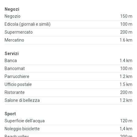
Negozi
Negozio
150 m
Edicola (giornali e simili)
100 m
Supermercato
200 m
Mercatino
1.6 km
Servizi
Banca
1.4 km
Bancomat
100 m
Parrucchiere
1.2 km
Ufficio postale
1.5 km
Ristorante
200 m
Salone di bellezza
1.2 km
Sport
Superficie dell'acqua
120 m
Noleggio biciclette
1,4 km
Beach volley
200 m