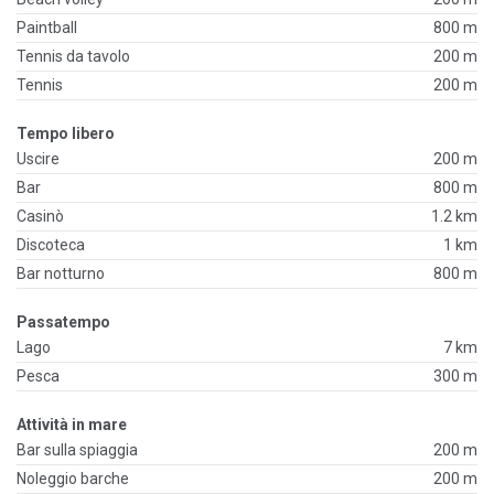
Paintball
800 m
Tennis da tavolo
200 m
Tennis
200 m
Tempo libero
Uscire
200 m
Bar
800 m
Casinò
1.2 km
Discoteca
1 km
Bar notturno
800 m
Passatempo
Lago
7 km
Pesca
300 m
Attività in mare
Bar sulla spiaggia
200 m
Noleggio barche
200 m