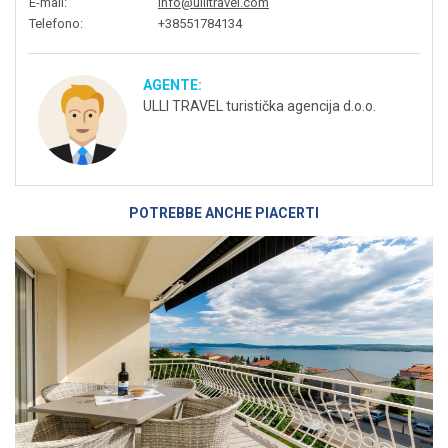
E-mail
:
info@ullitravel.com
Telefono
:
+38551784134
AGENTE:
ULLI TRAVEL turistička agencija d.o.o.
POTREBBE ANCHE PIACERTI