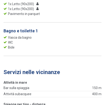
1x Letto (90x200)
1x Letto (90x200)
Pavimento in parquet
Bagno e toilette 1
Vasca da bagno
WC
Bide
Servizi nelle vicinanze
Attività in mare
Bar sulla spiaggia
150 m
Attività subacquee
400 m
Spiagge per tipo - distanze