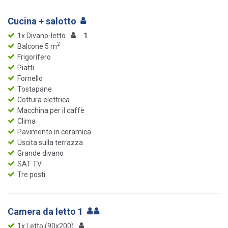
Cucina + salotto
1x Divano-letto
1
2
Balcone 5 m
Frigorifero
Piatti
Fornello
Tostapane
Cottura elettrica
Macchina per il caffè
Clima
Pavimento in ceramica
Uscita sulla terrazza
Grande divano
SAT TV
Tre posti
Camera da letto 1
1x Letto (90x200)