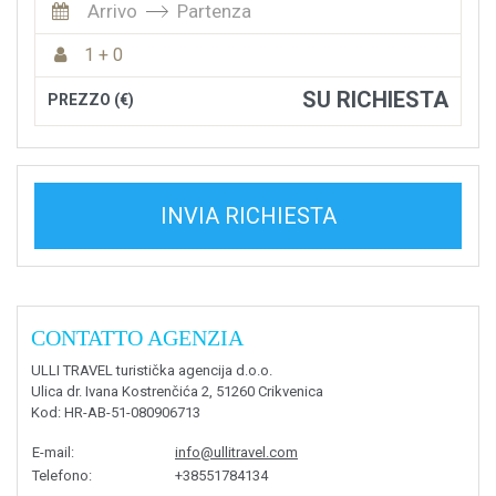
Arrivo
Partenza
1 + 0
SU RICHIESTA
PREZZO (€)
INVIA RICHIESTA
CONTATTO AGENZIA
ULLI TRAVEL turistička agencija d.o.o.
Ulica dr. Ivana Kostrenčića 2, 51260 Crikvenica
Kod
: HR-AB-51-080906713
E-mail
:
info@ullitravel.com
Telefono
:
+38551784134