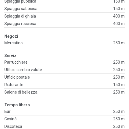
Spiaggia pubblica
150 m
Spiaggia sabbiosa
150 m
Spiaggia di ghiaia
400 m
Spiaggia rocciosa
400 m
Negozi
Mercatino
250 m
Servizi
Parrucchiere
250 m
Ufficio cambio valute
250 m
Ufficio postale
250 m
Ristorante
150 m
Salone di bellezza
250 m
Tempo libero
Bar
250 m
Casinò
250 m
Discoteca
250 m