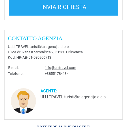
INVIA RICHIESTA
CONTATTO AGENZIA
ULLI TRAVEL turistička agencija d.o.o.
Ulica dr. Ivana Kostrenčića 2, 51260 Crikvenica
Kod
: HR-AB-51-080906713
E-mail
:
info@ullitravel.com
Telefono
:
+38551784134
AGENTE:
ULLI TRAVEL turistička agencija d.o.o.