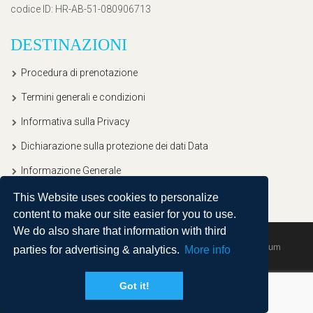
codice ID
: HR-AB-51-080906713
DESTINAZIONI
Procedura di prenotazione
Termini generali e condizioni
Informativa sulla Privacy
Dichiarazione sulla protezione dei dati Data
Informazione Generale
This Website uses cookies to personalize
content to make our site easier for you to use.
We do also share that information with third
Copyright © 2020, Ullitravel |
Sitemap
| Powered by
Agendum
parties for advertising & analytics.
More info
Got it!