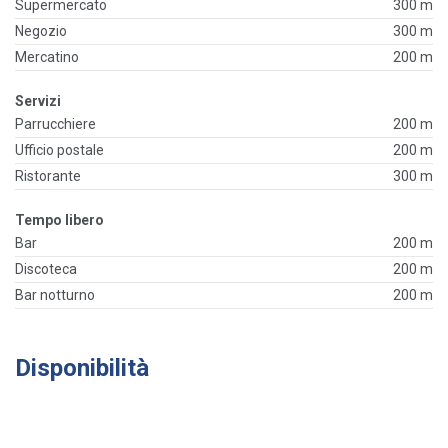
Supermercato
300 m
Negozio
300 m
Mercatino
200 m
Servizi
Parrucchiere
200 m
Ufficio postale
200 m
Ristorante
300 m
Tempo libero
Bar
200 m
Discoteca
200 m
Bar notturno
200 m
Disponibilità