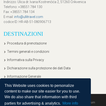
Indirizzo
: Ulica dr. Ivana Kostrenčića 2, 51260 Crikvenica
Telefono
: +38551 784 130
Fax
: +38551 784 134
E-mail
:
info@ullitravel.com
codice ID
: HR-AB-51-080906713
DESTINAZIONI
Procedura di prenotazione
Termini generali e condizioni
Informativa sulla Privacy
Dichiarazione sulla protezione dei dati Data
Informazione Generale
This Website uses cookies to personalize
content to make our site easier for you to use.
We do also share that information with third
Copyright © 2020, Ullitravel |
Sitemap
| Powered by
Agendum
parties for advertising & analytics.
More info