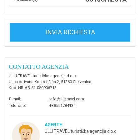
INVIA RICHIESTA
CONTATTO AGENZIA
ULLI TRAVEL turistička agencija d.o.o.
Ulica dr. Ivana Kostrenčića 2, 51260 Crikvenica
Kod
: HR-AB-51-080906713
E-mail
:
info@ullitravel.com
Telefono
:
+38551784134
AGENTE:
ULLI TRAVEL turistička agencija d.o.o.