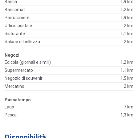
Banca
1,9 km
Bancomat
1,2 km
Parrucchiere
1,9 km
Ufficio postale
2 km
Ristorante
1,1 km
Salone di bellezza
2 km
Negozi
Edicola (giornali e simili)
1,2 km
Supermercato
1,1 km
Negozio di souvenir
1,5 km
Mercatino
2 km
Passatempo
Lago
7 km
Pesca
1,3 km
Disponibilità