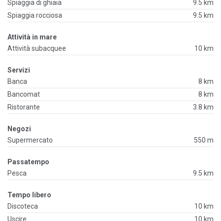
Spiaggia di ghiaia
9.5 km
Spiaggia rocciosa
9.5 km
Attività in mare
Attività subacquee
10 km
Servizi
Banca
8 km
Bancomat
8 km
Ristorante
3.8 km
Negozi
Supermercato
550 m
Passatempo
Pesca
9.5 km
Tempo libero
Discoteca
10 km
Uscire
10 km