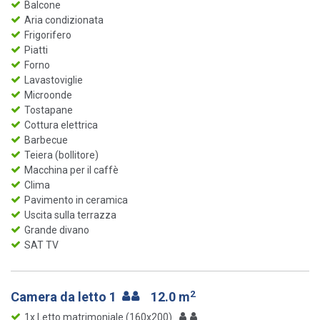
Balcone
Aria condizionata
Frigorifero
Piatti
Forno
Lavastoviglie
Microonde
Tostapane
Cottura elettrica
Barbecue
Teiera (bollitore)
Macchina per il caffè
Clima
Pavimento in ceramica
Uscita sulla terrazza
Grande divano
SAT TV
2
Camera da letto 1
12.0 m
1x Letto matrimoniale (160x200)