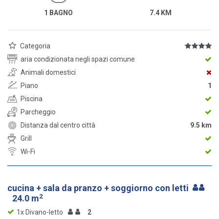
1 BAGNO
7.4 KM
Categoria
aria condizionata negli spazi comune
Animali domestici
Piano
1
Piscina
Parcheggio
Distanza dal centro città
9.5 km
Grill
Wi-Fi
cucina + sala da pranzo + soggiorno con letti
2
24.0 m
1x Divano-letto
2