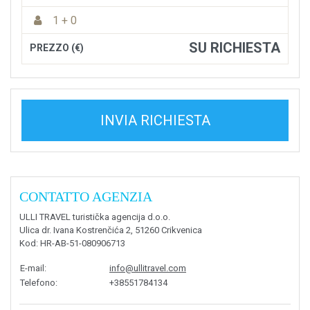
1 + 0
SU RICHIESTA
PREZZO (€)
INVIA RICHIESTA
CONTATTO AGENZIA
ULLI TRAVEL turistička agencija d.o.o.
Ulica dr. Ivana Kostrenčića 2, 51260 Crikvenica
Kod
: HR-AB-51-080906713
E-mail
:
info@ullitravel.com
Telefono
:
+38551784134