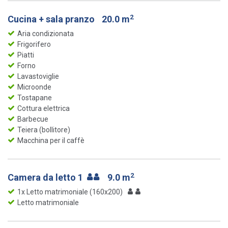
2
Cucina + sala pranzo
20.0 m
Aria condizionata
Frigorifero
Piatti
Forno
Lavastoviglie
Microonde
Tostapane
Cottura elettrica
Barbecue
Teiera (bollitore)
Macchina per il caffè
2
Camera da letto 1
9.0 m
1x Letto matrimoniale (160x200)
Letto matrimoniale