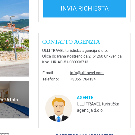
INVIA RICHIESTA
CONTATTO AGENZIA
ULLI TRAVEL turistička agencija d.o.o.
Ulica dr. Ivana Kostrenčića 2, 51260 Crikvenica
Kod
: HR-AB-51-080906713
E-mail
:
info@ullitravel.com
Telefono
:
+38551784134
AGENTE:
to 25 foto
ULLI TRAVEL turistička
agencija d.o.o.