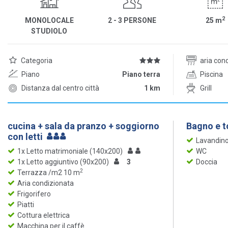
2
MONOLOCALE
2 - 3 PERSONE
25
m
STUDIOLO
Categoria
aria con
Piano
Piano terra
Piscina
Distanza dal centro città
1 km
Grill
cucina + sala da pranzo + soggiorno
Bagno e to
con letti
Lavandin
1x Letto matrimoniale (140x200)
WC
1x Letto aggiuntivo (90x200)
3
Doccia
2
Terrazza /m2 10 m
Aria condizionata
Frigorifero
Piatti
Cottura elettrica
Macchina per il caffè