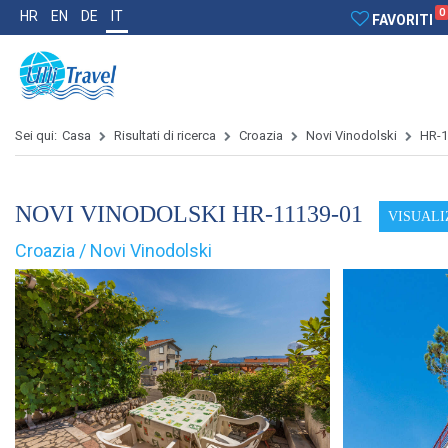
0
HR
EN
DE
IT
FAVORITI
Sei qui:
Casa
Risultati di ricerca
Croazia
Novi Vinodolski
HR-1
NOVI VINODOLSKI HR-11139-01
VISUALI
Croazia / Novi Vinodolski