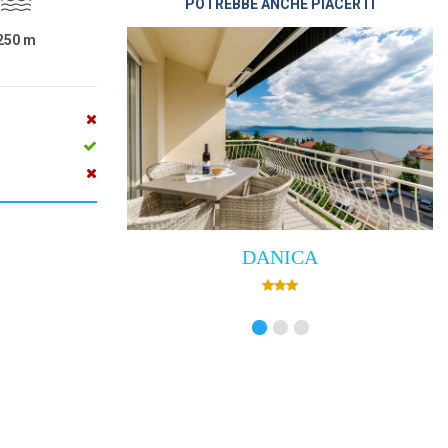
POTREBBE ANCHE PIACERTI
250
m
DANICA