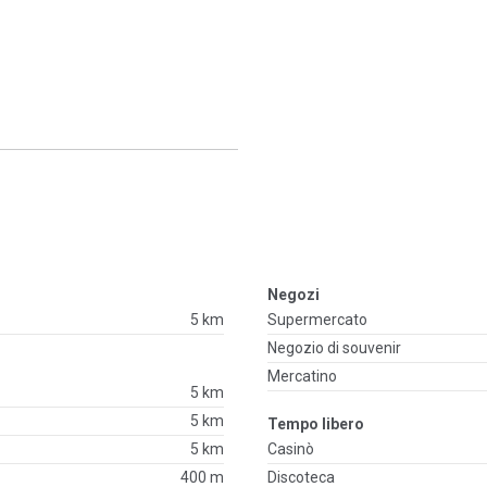
Negozi
5 km
Supermercato
Negozio di souvenir
Mercatino
5 km
5 km
Tempo libero
5 km
Casinò
400 m
Discoteca