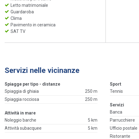
Letto matrimoniale
Guardaroba
Clima
Pavimento in ceramica
SAT TV
Servizi nelle vicinanze
Spiagge per tipo - distanze
Sport
Spiaggia di ghiaia
250 m
Tennis
Spiaggia rocciosa
250 m
Servizi
Banca
Attività in mare
Noleggio barche
5 km
Parrucchiere
Attività subacquee
5 km
Ufficio postale
Ristorante