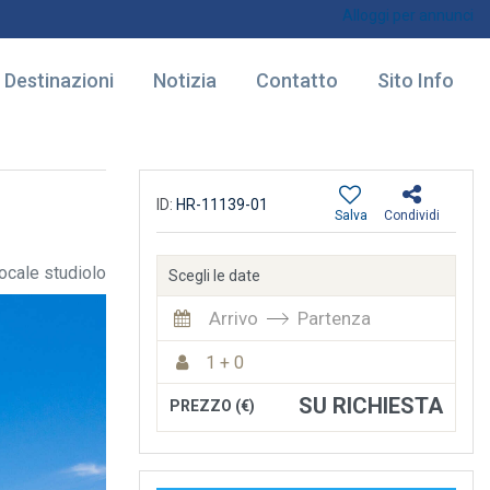
Alloggi per annunci
Destinazioni
Notizia
Contatto
Sito Info
ID:
HR-11139-01
Salva
Condividi
cale studiolo
Scegli le date
Arrivo
Partenza
1 + 0
SU RICHIESTA
PREZZO (€)