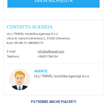
INVIA RICHIESTA
CONTATTO AGENZIA
ULLI TRAVEL turistička agencija d.o.o.
Ulica dr. Ivana Kostrenčića 2, 51260 Crikvenica
Kod
: HR-AB-51-080906713
E-mail
:
info@ullitravel.com
Telefono
:
+38551784134
AGENTE:
ULLI TRAVEL turistička agencija d.o.o.
POTREBBE ANCHE PIACERTI