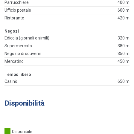
Parrucchiere
400 m
Ufficio postale
600 m
Ristorante
420 m
Negozi
Edicola (giornali e simili)
320 m
Supermercato
380 m
Negozio di souvenir
350 m
Mercatino
450 m
Tempo libero
Casinò
650 m
Disponibilità
Disponibile