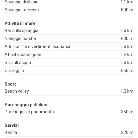
Spiaggia di ghiaia
1.1 km
Spiaggia rocciosa
800 m
Attività in mare
Bar sulla spiaggia
1.3 km
Noleggio barche
630 m
Altri sport e divertimenti acquatici
1.3 km
Attività subacquee
1.2 km
Sci sull`acqua
1.3 km
Ormeggio
650 m
Sport
Beach volley
1.3 km
Parcheggio pubblico
Parcheggio a pagamento
350 m
Servizi
Banca
320 m