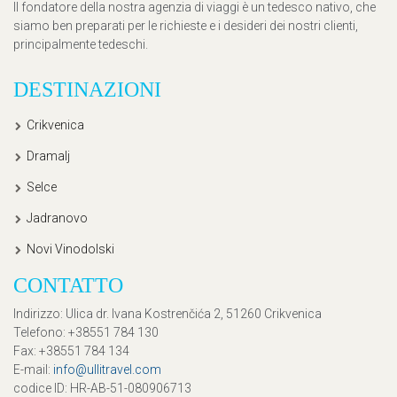
Il fondatore della nostra agenzia di viaggi è un tedesco nativo, che
siamo ben preparati per le richieste e i desideri dei nostri clienti,
principalmente tedeschi.
DESTINAZIONI
Crikvenica
Dramalj
Selce
Jadranovo
Novi Vinodolski
CONTATTO
Indirizzo
: Ulica dr. Ivana Kostrenčića 2, 51260 Crikvenica
Telefono
: +38551 784 130
Fax
: +38551 784 134
E-mail
:
info@ullitravel.com
codice ID
: HR-AB-51-080906713