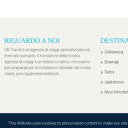
RIGUARDO A NOI
DESTIN
Ulli Travel è un'agenzia di viaggi specializzata nel
Crikvenica
mercato europeo. Il fondatore della nostra
agenzia di viaggi è un tedesco nativo, che siamo
Dramalj
ben preparati per le richieste e i desideri dei nostri
Selce
clienti, principalmente tedeschi.
Jadranovo
Novi Vinodol
Copyright © 2020, Ullitravel |
Sitemap
| Powered by
Agendum
This Website uses cookies to personalize content to make our site ea