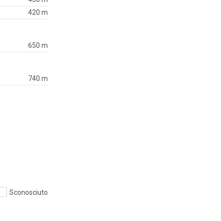
420 m
650 m
740 m
Sconosciuto