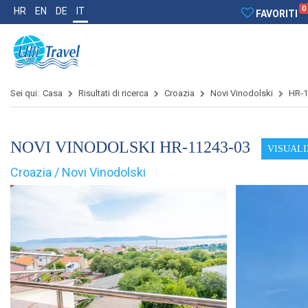
0
HR
EN
DE
IT
FAVORITI
Sei qui:
Casa
Risultati di ricerca
Croazia
Novi Vinodolski
HR-1
NOVI VINODOLSKI HR-11243-03
VISUALI
Croazia / Novi Vinodolski