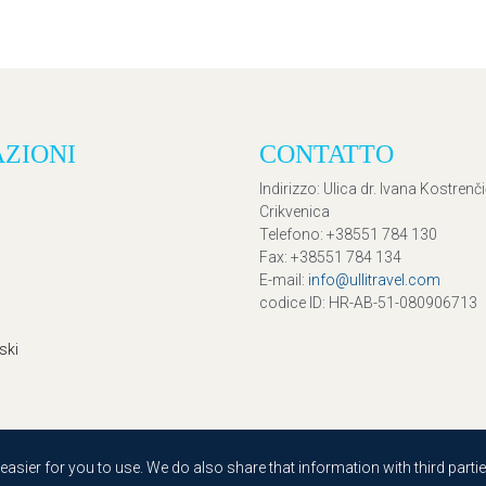
AZIONI
CONTATTO
Indirizzo
: Ulica dr. Ivana Kostrenč
Crikvenica
Telefono
: +38551 784 130
Fax
: +38551 784 134
E-mail
:
info@ullitravel.com
codice ID
: HR-AB-51-080906713
ski
sier for you to use. We do also share that information with third partie