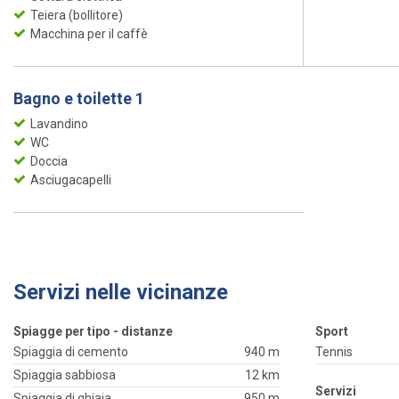
Teiera (bollitore)
Macchina per il caffè
Bagno e toilette 1
Lavandino
WC
Doccia
Asciugacapelli
Servizi nelle vicinanze
Spiagge per tipo - distanze
Sport
Spiaggia di cemento
940 m
Tennis
Spiaggia sabbiosa
12 km
Servizi
Spiaggia di ghiaia
950 m