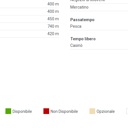
400 m
Mercatino
400 m
450 m
Passatempo
740 m
Pesca
420 m
Tempo libero
Casinò
Disponibile
Non Disponibile
Opzionale