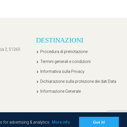
DESTINAZIONI
ića 2, 51260
Procedura di prenotazione
Termini generali e condizioni
Informativa sulla Privacy
Dichiarazione sulla protezione dei dati Data
Informazione Generale
s for advertising & analytics.
More info
Got it!