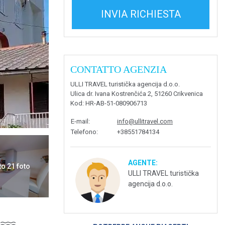
INVIA RICHIESTA
CONTATTO AGENZIA
ULLI TRAVEL turistička agencija d.o.o.
Ulica dr. Ivana Kostrenčića 2, 51260 Crikvenica
Kod
: HR-AB-51-080906713
E-mail
:
info@ullitravel.com
Telefono
:
+38551784134
AGENTE:
to 21 foto
ULLI TRAVEL turistička
agencija d.o.o.