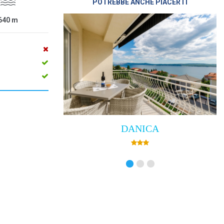
POTREBBE ANCHE PIACERTI
640
m
DANICA