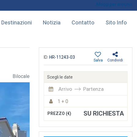
Alloggi per annunci
Destinazioni
Notizia
Contatto
Sito Info
ID:
HR-11243-03
Salva
Condividi
Bilocale
Scegli le date
Arrivo
Partenza
1 + 0
SU RICHIESTA
PREZZO (€)