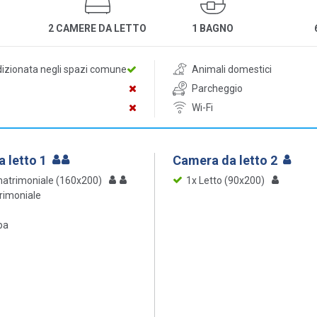
2 CAMERE DA LETTO
1 BAGNO
dizionata negli spazi comune
Animali domestici
Parcheggio
Wi-Fi
 letto 1
Camera da letto 2
matrimoniale (160x200)
1x Letto (90x200)
rimoniale
ba