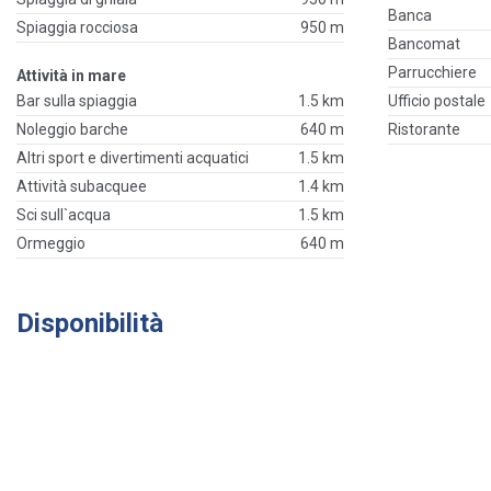
Banca
Spiaggia rocciosa
950 m
Bancomat
Parrucchiere
Attività in mare
Bar sulla spiaggia
1.5 km
Ufficio postale
Noleggio barche
640 m
Ristorante
Altri sport e divertimenti acquatici
1.5 km
Attività subacquee
1.4 km
Sci sull`acqua
1.5 km
Ormeggio
640 m
Disponibilità