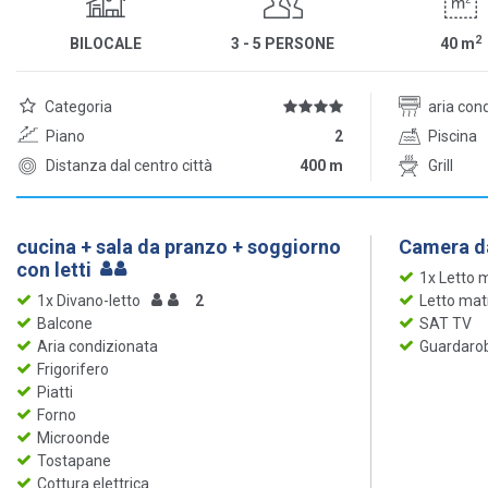
2
BILOCALE
3 - 5 PERSONE
40
m
Categoria
aria con
Piano
2
Piscina
Distanza dal centro città
400 m
Grill
cucina + sala da pranzo + soggiorno
Camera da
con letti
1x Letto 
1x Divano-letto
2
Letto mat
Balcone
SAT TV
Aria condizionata
Guardaro
Frigorifero
Piatti
Forno
Microonde
Tostapane
Cottura elettrica