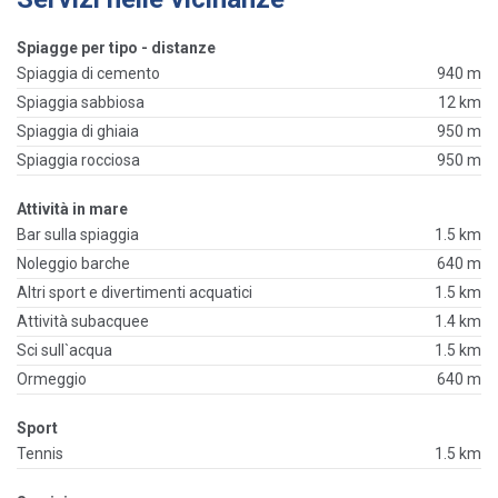
Spiagge per tipo - distanze
Spiaggia di cemento
940 m
Spiaggia sabbiosa
12 km
Spiaggia di ghiaia
950 m
Spiaggia rocciosa
950 m
Attività in mare
Bar sulla spiaggia
1.5 km
Noleggio barche
640 m
Altri sport e divertimenti acquatici
1.5 km
Attività subacquee
1.4 km
Sci sull`acqua
1.5 km
Ormeggio
640 m
Sport
Tennis
1.5 km