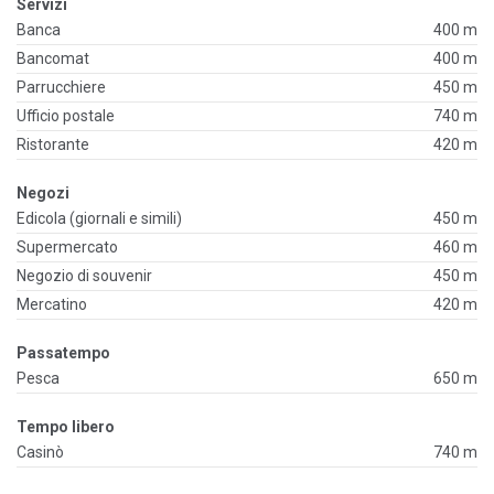
Servizi
Banca
400 m
Bancomat
400 m
Parrucchiere
450 m
Ufficio postale
740 m
Ristorante
420 m
Negozi
Edicola (giornali e simili)
450 m
Supermercato
460 m
Negozio di souvenir
450 m
Mercatino
420 m
Passatempo
Pesca
650 m
Tempo libero
Casinò
740 m