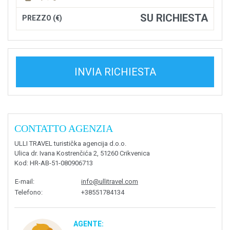
SU RICHIESTA
PREZZO (€)
INVIA RICHIESTA
CONTATTO AGENZIA
ULLI TRAVEL turistička agencija d.o.o.
Ulica dr. Ivana Kostrenčića 2, 51260 Crikvenica
Kod
: HR-AB-51-080906713
E-mail
:
info@ullitravel.com
Telefono
:
+38551784134
AGENTE: