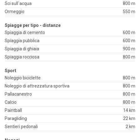
Sci sull`acqua
800 m
Ormeggio
550 m
Spiagge per tipo - distanze
Spiaggia di cemento
600 m
Spiaggia pubblica
600 m
Spiaggia di ghiaia
900 m
Spiaggia rocciosa
800 m
Sport
Noleggio biciclette
800 m
Noleggio di attrezzatura sportiva
800 m
Pallacanestro
800 m
Calcio
800 m
Paintball
14 km
Paragliding
22 km
Sentieri pedonali
2 km