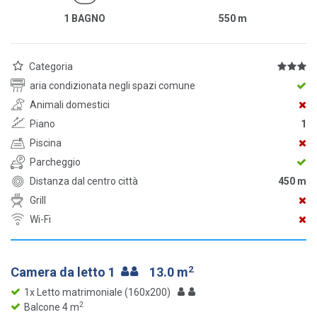
1 BAGNO
550
m
Categoria
aria condizionata negli spazi comune
Animali domestici
Piano
1
Piscina
Parcheggio
Distanza dal centro città
450 m
Grill
Wi-Fi
2
Camera da letto 1
13.0 m
1x Letto matrimoniale (160x200)
2
Balcone 4 m