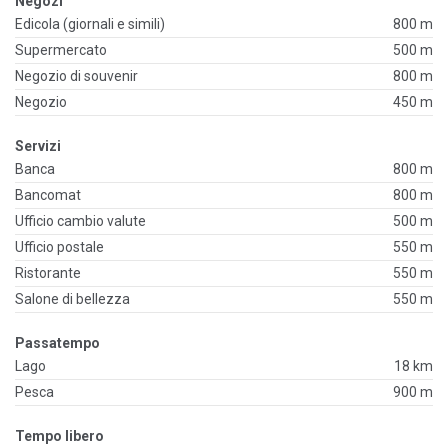
Negozi
Edicola (giornali e simili)
800 m
Supermercato
500 m
Negozio di souvenir
800 m
Negozio
450 m
Servizi
Banca
800 m
Bancomat
800 m
Ufficio cambio valute
500 m
Ufficio postale
550 m
Ristorante
550 m
Salone di bellezza
550 m
Passatempo
Lago
18 km
Pesca
900 m
Tempo libero