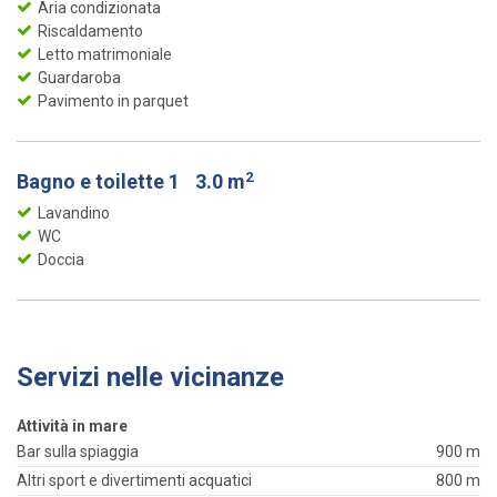
Aria condizionata
Riscaldamento
Letto matrimoniale
Guardaroba
Pavimento in parquet
2
Bagno e toilette 1
3.0 m
Lavandino
WC
Doccia
Servizi nelle vicinanze
Attività in mare
Bar sulla spiaggia
900 m
Altri sport e divertimenti acquatici
800 m