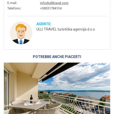
E-mail
:
info@ullitravel.com
Telefono
:
+38551784134
AGENTE:
ULLI TRAVEL turistička agencija d.o.o.
POTREBBE ANCHE PIACERTI