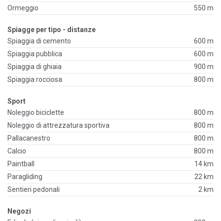
Ormeggio
550 m
Spiagge per tipo - distanze
Spiaggia di cemento
600 m
Spiaggia pubblica
600 m
Spiaggia di ghiaia
900 m
Spiaggia rocciosa
800 m
Sport
Noleggio biciclette
800 m
Noleggio di attrezzatura sportiva
800 m
Pallacanestro
800 m
Calcio
800 m
Paintball
14 km
Paragliding
22 km
Sentieri pedonali
2 km
Negozi