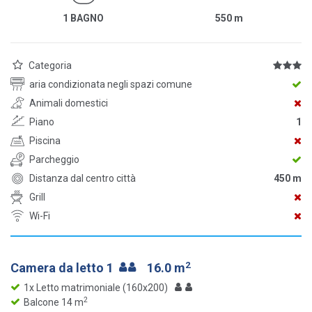
1 BAGNO
550
m
Categoria
aria condizionata negli spazi comune
Animali domestici
Piano
1
Piscina
Parcheggio
Distanza dal centro città
450 m
Grill
Wi-Fi
2
Camera da letto 1
16.0 m
1x Letto matrimoniale (160x200)
2
Balcone 14 m