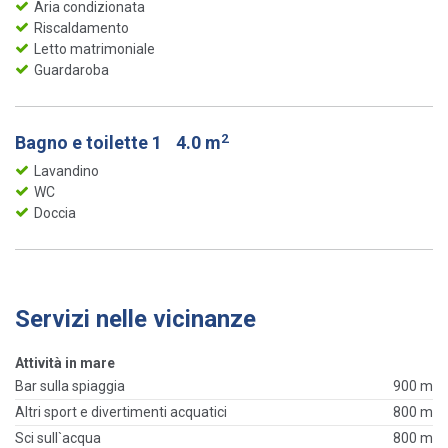
Aria condizionata
Riscaldamento
Letto matrimoniale
Guardaroba
2
Bagno e toilette 1
4.0 m
Lavandino
WC
Doccia
Servizi nelle vicinanze
Attività in mare
Bar sulla spiaggia
900 m
Altri sport e divertimenti acquatici
800 m
Sci sull`acqua
800 m