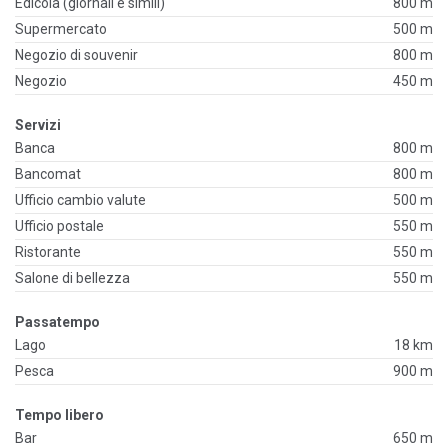
Edicola (giornali e simili)
800 m
Supermercato
500 m
Negozio di souvenir
800 m
Negozio
450 m
Servizi
Banca
800 m
Bancomat
800 m
Ufficio cambio valute
500 m
Ufficio postale
550 m
Ristorante
550 m
Salone di bellezza
550 m
Passatempo
Lago
18 km
Pesca
900 m
Tempo libero
Bar
650 m