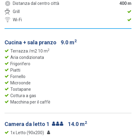
Distanza dal centro città
400 m
Grill
Wi-Fi
2
Cucina + sala pranzo
9.0 m
2
Terrazza /m2 10 m
Aria condizionata
Frigorifero
Piatti
Fornello
Microonde
Tostapane
Cottura a gas
Macchina per il caffè
2
Camera da letto 1
14.0 m
1x Letto (90x200)