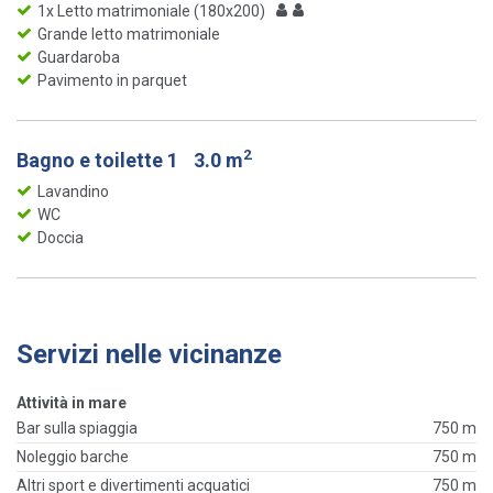
1x Letto matrimoniale (180x200)
Grande letto matrimoniale
Guardaroba
Pavimento in parquet
2
Bagno e toilette 1
3.0 m
Lavandino
WC
Doccia
Servizi nelle vicinanze
Attività in mare
Bar sulla spiaggia
750 m
Noleggio barche
750 m
Altri sport e divertimenti acquatici
750 m