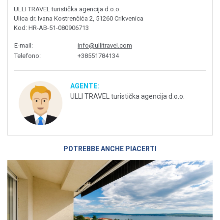
ULLI TRAVEL turistička agencija d.o.o.
Ulica dr. Ivana Kostrenčića 2, 51260 Crikvenica
Kod
: HR-AB-51-080906713
E-mail
:
info@ullitravel.com
Telefono
:
+38551784134
AGENTE:
ULLI TRAVEL turistička agencija d.o.o.
POTREBBE ANCHE PIACERTI