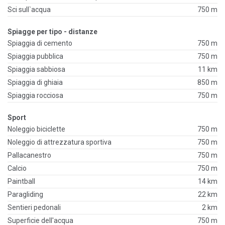
Sci sull`acqua
750 m
Spiagge per tipo - distanze
Spiaggia di cemento
750 m
Spiaggia pubblica
750 m
Spiaggia sabbiosa
11 km
Spiaggia di ghiaia
850 m
Spiaggia rocciosa
750 m
Sport
Noleggio biciclette
750 m
Noleggio di attrezzatura sportiva
750 m
Pallacanestro
750 m
Calcio
750 m
Paintball
14 km
Paragliding
22 km
Sentieri pedonali
2 km
Superficie dell'acqua
750 m