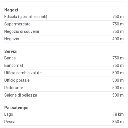
Negozi
Edicola (giornali e simili)
750 m
Supermercato
750 m
Negozio di souvenir
750 m
Negozio
400 m
Servizi
Banca
750 m
Bancomat
750 m
Ufficio cambio valute
500 m
Ufficio postale
500 m
Ristorante
500 m
Salone di bellezza
500 m
Passatempo
Lago
18 km
Pesca
850 m