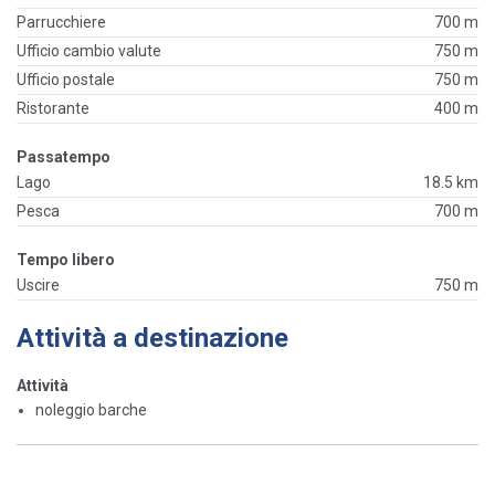
Parrucchiere
700 m
Ufficio cambio valute
750 m
Ufficio postale
750 m
Ristorante
400 m
Passatempo
Lago
18.5 km
Pesca
700 m
Tempo libero
Uscire
750 m
Attività a destinazione
Attività
noleggio barche