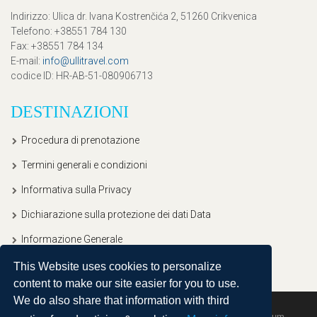
Indirizzo
: Ulica dr. Ivana Kostrenčića 2, 51260 Crikvenica
Telefono
: +38551 784 130
Fax
: +38551 784 134
E-mail
:
info@ullitravel.com
codice ID
: HR-AB-51-080906713
DESTINAZIONI
Procedura di prenotazione
Termini generali e condizioni
Informativa sulla Privacy
Dichiarazione sulla protezione dei dati Data
Informazione Generale
This Website uses cookies to personalize
content to make our site easier for you to use.
We do also share that information with third
Copyright © 2020, Ullitravel |
Sitemap
| Powered by
Agendum