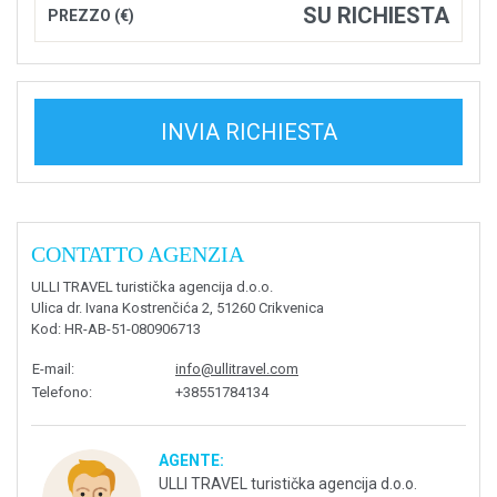
SU RICHIESTA
PREZZO (€)
INVIA RICHIESTA
CONTATTO AGENZIA
ULLI TRAVEL turistička agencija d.o.o.
Ulica dr. Ivana Kostrenčića 2, 51260 Crikvenica
Kod
: HR-AB-51-080906713
E-mail
:
info@ullitravel.com
Telefono
:
+38551784134
AGENTE:
ULLI TRAVEL turistička agencija d.o.o.