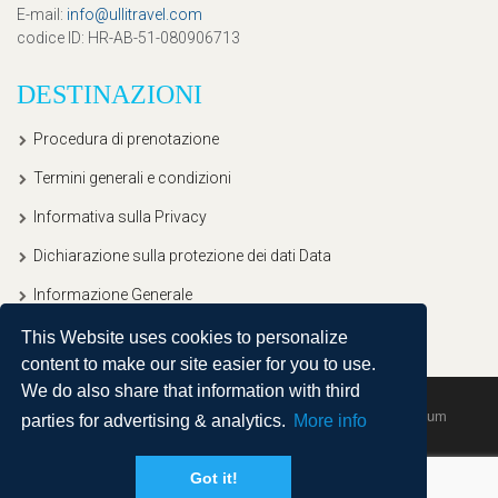
E-mail
:
info@ullitravel.com
codice ID
: HR-AB-51-080906713
DESTINAZIONI
Procedura di prenotazione
Termini generali e condizioni
Informativa sulla Privacy
Dichiarazione sulla protezione dei dati Data
Informazione Generale
This Website uses cookies to personalize
content to make our site easier for you to use.
We do also share that information with third
Copyright © 2020, Ullitravel |
Sitemap
| Powered by
Agendum
parties for advertising & analytics.
More info
Got it!