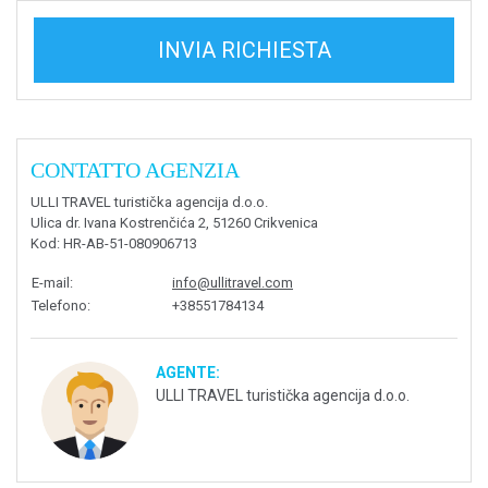
INVIA RICHIESTA
CONTATTO AGENZIA
ULLI TRAVEL turistička agencija d.o.o.
Ulica dr. Ivana Kostrenčića 2, 51260 Crikvenica
Kod
: HR-AB-51-080906713
E-mail
:
info@ullitravel.com
Telefono
:
+38551784134
AGENTE:
ULLI TRAVEL turistička agencija d.o.o.