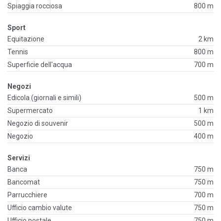
Spiaggia rocciosa
800 m
Sport
Equitazione
2 km
Tennis
800 m
Superficie dell'acqua
700 m
Negozi
Edicola (giornali e simili)
500 m
Supermercato
1 km
Negozio di souvenir
500 m
Negozio
400 m
Servizi
Banca
750 m
Bancomat
750 m
Parrucchiere
700 m
Ufficio cambio valute
750 m
Ufficio postale
750 m