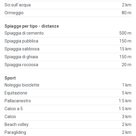
Sci sull`acqua
2 km
Ormeggio
80 m
Spiagge per tipo - distanze
Spiaggia di cemento
500 m
Spiaggia pubblica
150 m
Spiaggia sabbiosa
15 km
Spiaggia di ghiaia
150 m
Spiaggia rocciosa
20 m
Sport
Noleggio biciclette
1 km
Equitazione
5 km
Pallacanestro
1.5 km
Calcio a 5
1.5 km
Calcio
3 km
Beach volley
2 km
Paragliding
2 km