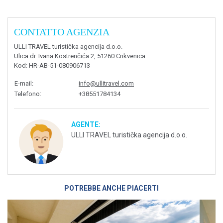
CONTATTO AGENZIA
ULLI TRAVEL turistička agencija d.o.o.
Ulica dr. Ivana Kostrenčića 2, 51260 Crikvenica
Kod
: HR-AB-51-080906713
E-mail
:
info@ullitravel.com
Telefono
:
+38551784134
AGENTE:
ULLI TRAVEL turistička agencija d.o.o.
POTREBBE ANCHE PIACERTI