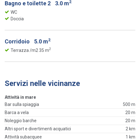
2
Bagno e toilette 2
3.0 m
WC
Doccia
2
Corridoio
5.0 m
2
Terrazza /m2 35 m
Servizi nelle vicinanze
Attività in mare
Bar sulla spiaggia
500 m
Barca a vela
20 m
Noleggio barche
20 m
Altri sport e divertimenti acquatici
2 km
Attività subacquee
1 km