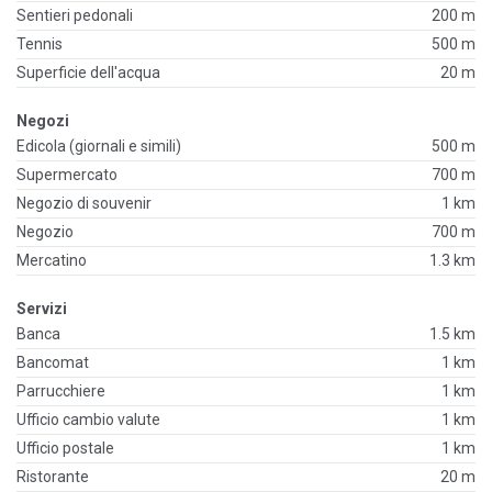
Sentieri pedonali
200 m
Tennis
500 m
Superficie dell'acqua
20 m
Negozi
Edicola (giornali e simili)
500 m
Supermercato
700 m
Negozio di souvenir
1 km
Negozio
700 m
Mercatino
1.3 km
Servizi
Banca
1.5 km
Bancomat
1 km
Parrucchiere
1 km
Ufficio cambio valute
1 km
Ufficio postale
1 km
Ristorante
20 m