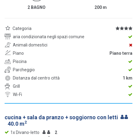
2 BAGNO
200
m
Categoria
aria condizionata negli spazi comune
Animali domestici
Piano
Piano terra
Piscina
Parcheggio
Distanza dal centro città
1 km
Grill
Wi-Fi
cucina + sala da pranzo + soggiorno con letti
2
40.0 m
1x Divano-letto
2