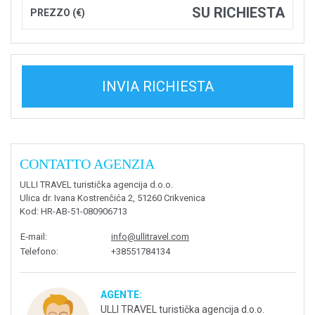
SU RICHIESTA
PREZZO (€)
INVIA RICHIESTA
CONTATTO AGENZIA
ULLI TRAVEL turistička agencija d.o.o.
Ulica dr. Ivana Kostrenčića 2, 51260 Crikvenica
Kod
: HR-AB-51-080906713
E-mail
:
info@ullitravel.com
Telefono
:
+38551784134
AGENTE:
ULLI TRAVEL turistička agencija d.o.o.