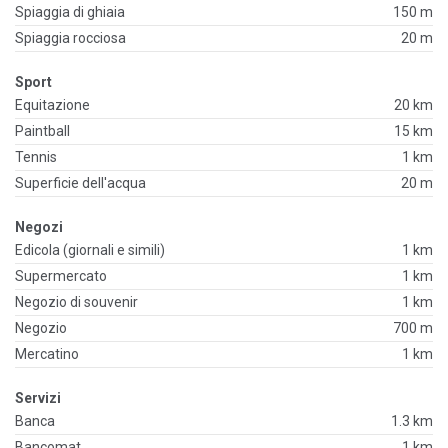
Spiaggia di ghiaia
150 m
Spiaggia rocciosa
20 m
Sport
Equitazione
20 km
Paintball
15 km
Tennis
1 km
Superficie dell'acqua
20 m
Negozi
Edicola (giornali e simili)
1 km
Supermercato
1 km
Negozio di souvenir
1 km
Negozio
700 m
Mercatino
1 km
Servizi
Banca
1.3 km
Bancomat
1 km