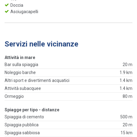
Doccia
Asciugacapelli
Servizi nelle vicinanze
Attività in mare
Bar sulla spiaggia
20 m
Noleggio barche
1.9 km
Altri sport e divertimenti acquatici
1.4 km
Attività subacquee
1.4 km
Ormeggio
80 m
Spiagge per tipo - distanze
Spiaggia di cemento
500 m
Spiaggia pubblica
20 m
Spiaggia sabbiosa
15 km