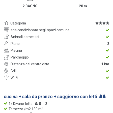
2 BAGNO
20
m
Categoria
aria condizionata negli spazi comune
Animali domestici
Piano
2
Piscina
Parcheggio
Distanza dal centro città
1 km
Grill
Wi-Fi
cucina + sala da pranzo + soggiorno con letti
1x Divano-letto
2
2
Terrazza /m2 130 m