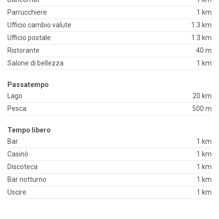
Parrucchiere
1 km
Ufficio cambio valute
1.3 km
Ufficio postale
1.3 km
Ristorante
40 m
Salone di bellezza
1 km
Passatempo
Lago
20 km
Pesca
500 m
Tempo libero
Bar
1 km
Casinò
1 km
Discoteca
1 km
Bar notturno
1 km
Uscire
1 km