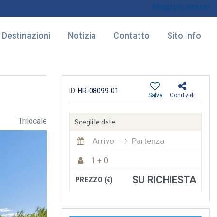
Alloggi per annunci
Destinazioni
Notizia
Contatto
Sito Info
ID:
HR-08099-01
Salva
Condividi
Trilocale
Scegli le date
Arrivo
Partenza
1 + 0
SU RICHIESTA
PREZZO (€)