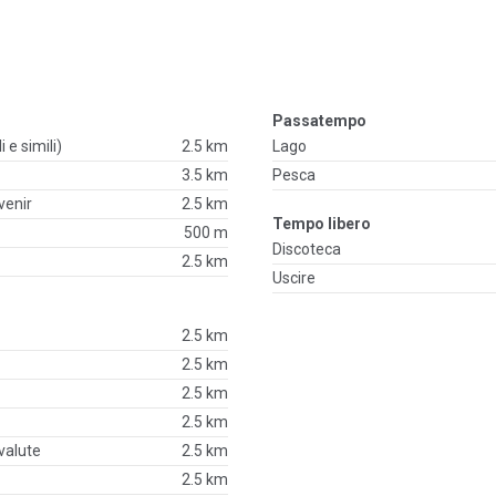
Passatempo
i e simili)
2.5 km
Lago
3.5 km
Pesca
venir
2.5 km
Tempo libero
500 m
Discoteca
2.5 km
Uscire
2.5 km
2.5 km
2.5 km
2.5 km
valute
2.5 km
2.5 km