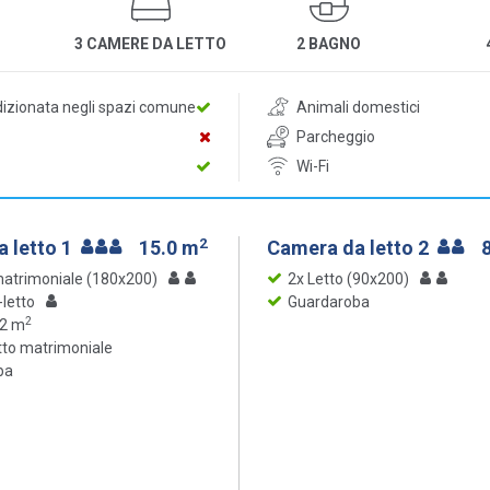
3 CAMERE DA LETTO
2 BAGNO
dizionata negli spazi comune
Animali domestici
Parcheggio
Wi-Fi
2
 letto 1
15.0 m
Camera da letto 2
matrimoniale (180x200)
2x Letto (90x200)
-letto
Guardaroba
2
12 m
tto matrimoniale
ba