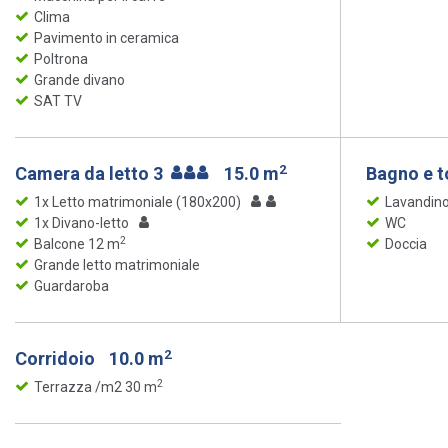
Clima
Pavimento in ceramica
Poltrona
Grande divano
SAT TV
2
Camera da letto 3
15.0 m
Bagno e t
1x Letto matrimoniale (180x200)
Lavandin
1x Divano-letto
WC
2
Balcone 12 m
Doccia
Grande letto matrimoniale
Guardaroba
2
Corridoio
10.0 m
2
Terrazza /m2 30 m