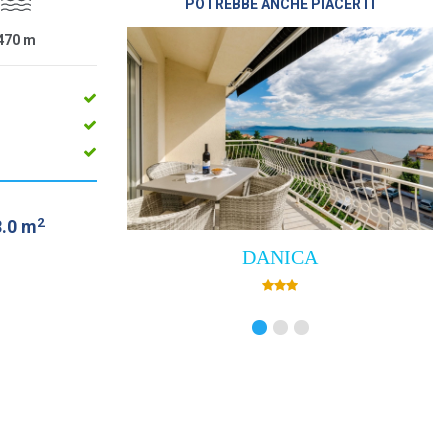
POTREBBE ANCHE PIACERTI
470
m
2
8.0 m
DANICA