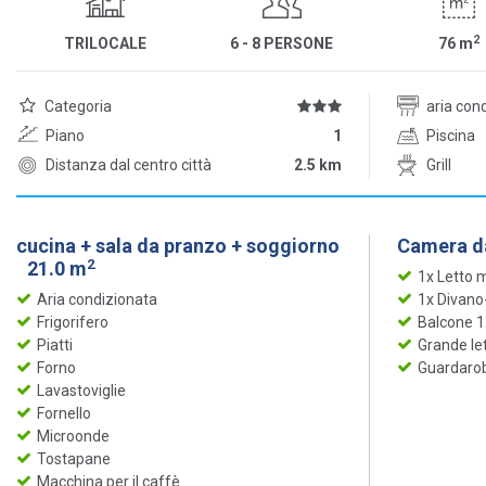
2
TRILOCALE
6 - 8 PERSONE
76
m
Categoria
aria con
Piano
1
Piscina
Distanza dal centro città
2.5 km
Grill
cucina + sala da pranzo + soggiorno
Camera da
2
21.0 m
1x Letto 
Aria condizionata
1x Divano
Frigorifero
Balcone 
Piatti
Grande le
Forno
Guardaro
Lavastoviglie
Fornello
Microonde
Tostapane
Macchina per il caffè