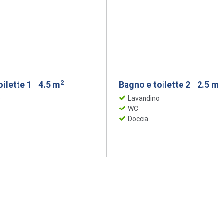
2
oilette 1
4.5 m
Bagno e toilette 2
2.5 
o
Lavandino
WC
Doccia