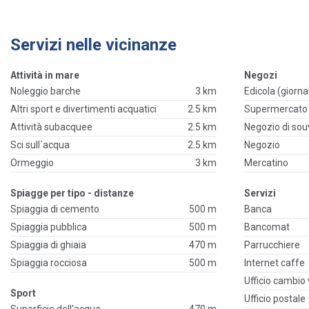
Servizi nelle vicinanze
Attività in mare
Negozi
Noleggio barche
3 km
Edicola (giornal
Altri sport e divertimenti acquatici
2.5 km
Supermercato
Attività subacquee
2.5 km
Negozio di sou
Sci sull`acqua
2.5 km
Negozio
Ormeggio
3 km
Mercatino
Spiagge per tipo - distanze
Servizi
Spiaggia di cemento
500 m
Banca
Spiaggia pubblica
500 m
Bancomat
Spiaggia di ghiaia
470 m
Parrucchiere
Spiaggia rocciosa
500 m
Internet caffe
Ufficio cambio 
Sport
Ufficio postale