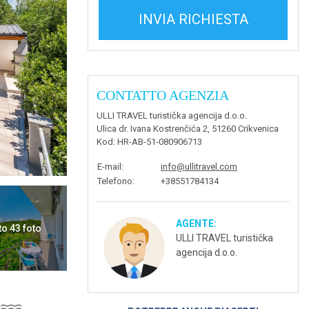
INVIA RICHIESTA
CONTATTO AGENZIA
ULLI TRAVEL turistička agencija d.o.o.
Ulica dr. Ivana Kostrenčića 2, 51260 Crikvenica
Kod
: HR-AB-51-080906713
E-mail
:
info@ullitravel.com
Telefono
:
+38551784134
AGENTE:
to 43 foto
ULLI TRAVEL turistička
agencija d.o.o.