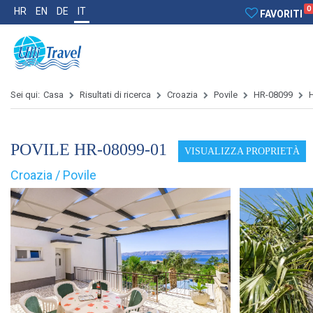
0
HR
EN
DE
IT
FAVORITI
Sei qui:
Casa
Risultati di ricerca
Croazia
Povile
HR-08099
POVILE HR-08099-01
VISUALIZZA PROPRIETÀ
Croazia / Povile