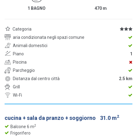
1 BAGNO
470
m
Categoria
aria condizionata negli spazi comune
Animali domestici
Piano
1
Piscina
Parcheggio
Distanza dal centro città
2.5 km
Grill
Wi-Fi
2
cucina + sala da pranzo + soggiorno
31.0 m
2
Balcone 6 m
Frigorifero