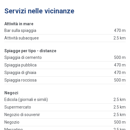
Servizi nelle vicinanze
Attività in mare
Bar sulla spiaggia
470 m
Attività subacquee
2.5 km
Spiagge per tipo - distanze
Spiaggia di cemento
500 m
Spiaggia pubblica
470 m
Spiaggia di ghiaia
470 m
Spiaggia rocciosa
500 m
Negozi
Edicola (giornali e simili)
2.5 km
Supermercato
2.5 km
Negozio di souvenir
2.5 km
Negozio
500 m
Mercatino
2.5 km