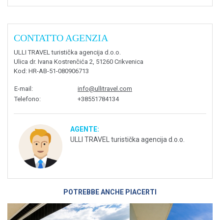
CONTATTO AGENZIA
ULLI TRAVEL turistička agencija d.o.o.
Ulica dr. Ivana Kostrenčića 2, 51260 Crikvenica
Kod
: HR-AB-51-080906713
E-mail
:
info@ullitravel.com
Telefono
:
+38551784134
AGENTE:
ULLI TRAVEL turistička agencija d.o.o.
POTREBBE ANCHE PIACERTI