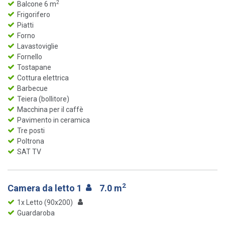
2
Balcone 6 m
Frigorifero
Piatti
Forno
Lavastoviglie
Fornello
Tostapane
Cottura elettrica
Barbecue
Teiera (bollitore)
Macchina per il caffè
Pavimento in ceramica
Tre posti
Poltrona
SAT TV
2
Camera da letto 1
7.0 m
1x Letto (90x200)
Guardaroba