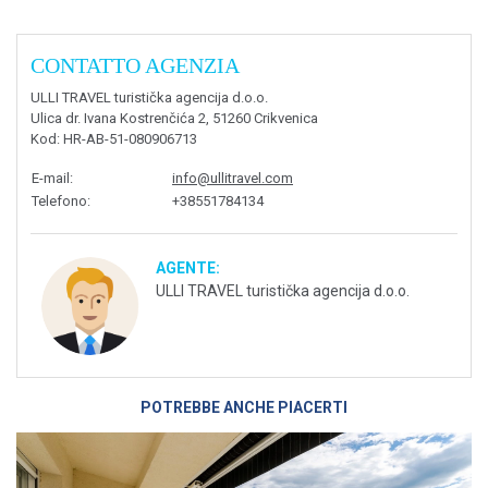
CONTATTO AGENZIA
ULLI TRAVEL turistička agencija d.o.o.
Ulica dr. Ivana Kostrenčića 2, 51260 Crikvenica
Kod
: HR-AB-51-080906713
E-mail
:
info@ullitravel.com
Telefono
:
+38551784134
AGENTE:
ULLI TRAVEL turistička agencija d.o.o.
POTREBBE ANCHE PIACERTI