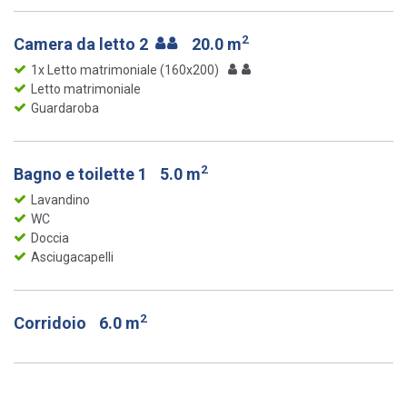
2
Camera da letto 2
20.0 m
1x Letto matrimoniale (160x200)
Letto matrimoniale
Guardaroba
2
Bagno e toilette 1
5.0 m
Lavandino
WC
Doccia
Asciugacapelli
2
Corridoio
6.0 m