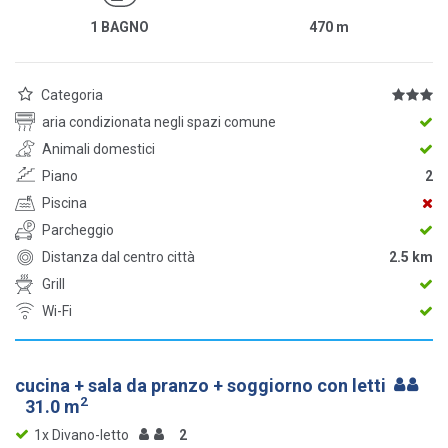
1 BAGNO
470
m
Categoria
aria condizionata negli spazi comune
Animali domestici
Piano
2
Piscina
Parcheggio
Distanza dal centro città
2.5 km
Grill
Wi-Fi
cucina + sala da pranzo + soggiorno con letti
2
31.0 m
1x Divano-letto
2