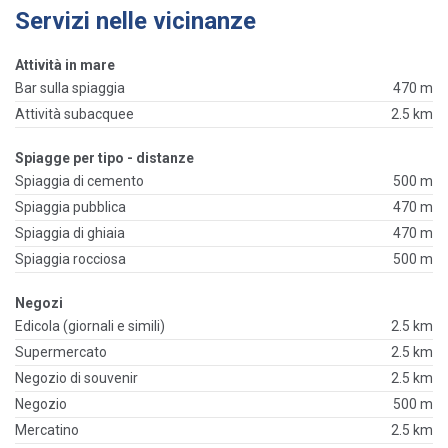
Servizi nelle vicinanze
Attività in mare
Bar sulla spiaggia
470 m
Attività subacquee
2.5 km
Spiagge per tipo - distanze
Spiaggia di cemento
500 m
Spiaggia pubblica
470 m
Spiaggia di ghiaia
470 m
Spiaggia rocciosa
500 m
Negozi
Edicola (giornali e simili)
2.5 km
Supermercato
2.5 km
Negozio di souvenir
2.5 km
Negozio
500 m
Mercatino
2.5 km