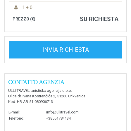
1 + 0
SU RICHIESTA
PREZZO (€)
INVIA RICHIESTA
CONTATTO AGENZIA
ULLI TRAVEL turistička agencija d.o.o.
Ulica dr. Ivana Kostrenčića 2, 51260 Crikvenica
Kod
: HR-AB-51-080906713
E-mail
:
info@ullitravel.com
Telefono
:
+38551784134