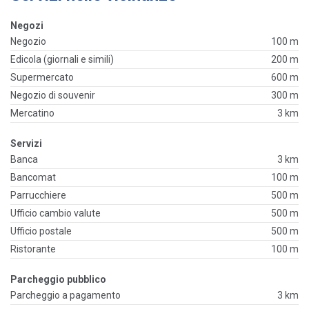
Negozi
Negozio
100 m
Edicola (giornali e simili)
200 m
Supermercato
600 m
Negozio di souvenir
300 m
Mercatino
3 km
Servizi
Banca
3 km
Bancomat
100 m
Parrucchiere
500 m
Ufficio cambio valute
500 m
Ufficio postale
500 m
Ristorante
100 m
Parcheggio pubblico
Parcheggio a pagamento
3 km