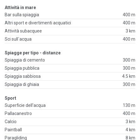
Attività in mare
Bar sulla spiaggia
400 m
Altri sport e divertimenti acquatici
400 m
Attività subacquee
3 km
Sci sull`acqua
400 m
Spiagge per tipo - distanze
Spiaggia di cemento
300 m
Spiaggia pubblica
300 m
Spiaggia sabbiosa
4.5 km
Spiaggia di ghiaia
300 m
Sport
Superficie dell'acqua
130 m
Pallacanestro
400 m
Calcio
3 km
Paintball
4 km
Paragliding
8 km