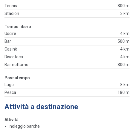
Tennis
800 m
Stadion
3 km
Tempo libero
Uscire
4 km
Bar
500 m
Casinò
4 km
Discoteca
4 km
Bar notturno
800 m
Passatempo
Lago
8 km
Pesca
180 m
Attività a destinazione
Attività
noleggio barche