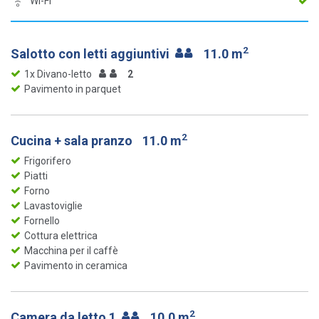
Wi-Fi
2
Salotto con letti aggiuntivi
11.0 m
1x Divano-letto
2
Pavimento in parquet
2
Cucina + sala pranzo
11.0 m
Frigorifero
Piatti
Forno
Lavastoviglie
Fornello
Cottura elettrica
Macchina per il caffè
Pavimento in ceramica
2
Camera da letto 1
10.0 m